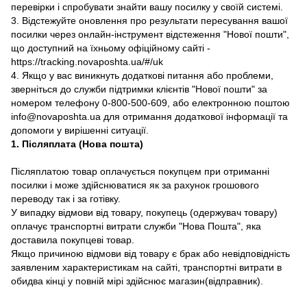
перевірки і спробувати знайти вашу посилку у своїй системі.
3. Відстежуйте оновлення про результати пересування вашої
посилки через онлайн-інструмент відстеження "Нової пошти",
що доступний на їхньому офіційному сайті -
https://tracking.novaposhta.ua/#/uk
4. Якщо у вас виникнуть додаткові питання або проблеми,
зверніться до служби підтримки клієнтів "Нової пошти" за
номером телефону 0-800-500-609, або електронною поштою
info@novaposhta.ua для отримання додаткової інформації та
допомоги у вирішенні ситуації.
1. Післяплата (Нова пошта)
Післяплатою товар оплачується покупцем при отриманні
посилки і може здійснюватися як за рахунок грошового
переводу так і за готівку.
У випадку відмови від товару, покупець (одержувач товару)
оплачує транспортні витрати служби "Нова Пошта", яка
доставила покупцеві товар.
Якщо причиною відмови від товару є брак або невідповідність
заявленим характеристикам на сайті, транспортні витрати в
обидва кінці у повній мірі здійснює магазин(відправник).