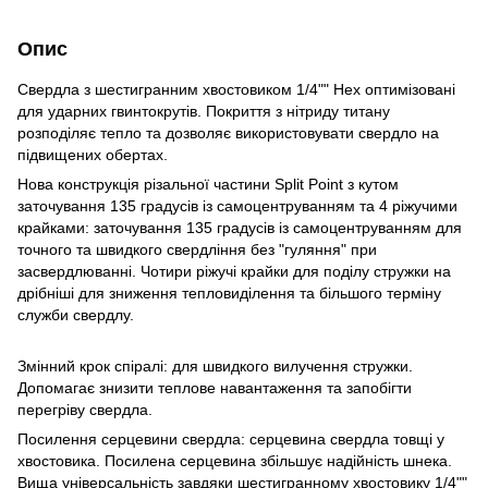
Опис
Свердла з шестигранним хвостовиком 1/4"" Hex оптимізовані
для ударних гвинтокрутів. Покриття з нітриду титану
розподіляє тепло та дозволяє використовувати свердло на
підвищених обертах.
Нова конструкція різальної частини Split Point з кутом
заточування 135 градусів із самоцентруванням та 4 ріжучими
крайками: заточування 135 градусів із самоцентруванням для
точного та швидкого свердління без "гуляння" при
засвердлюванні. Чотири ріжучі крайки для поділу стружки на
дрібніші для зниження тепловиділення та більшого терміну
служби свердлу.
Змінний крок спіралі: для швидкого вилучення стружки.
Допомагає знизити теплове навантаження та запобігти
перегріву свердла.
Посилення серцевини свердла: серцевина свердла товщі у
хвостовика. Посилена серцевина збільшує надійність шнека.
Вища універсальність завдяки шестигранному хвостовику 1/4""