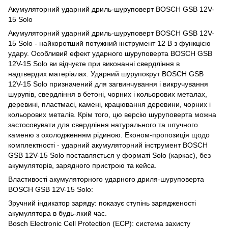
Акумуляторний ударний дриль-шуруповерт BOSCH GSB 12V-
15 Solo
Акумуляторний ударний дриль-шуруповерт BOSCH GSB 12V-
15 Solo - найкоротший потужний інструмент 12 В з функцією
удару. Особливий ефект ударного шуруповерта BOSCH GSB
12V-15 Solo ви відчуєте при виконанні свердління в
надтвердих матеріалах. Ударний шурупокрут BOSCH GSB
12V-15 Solo призначений для загвинчування і викручування
шурупів, свердління в бетоні, чорних і кольорових металах,
деревині, пластмасі, камені, крацювання деревини, чорних і
кольорових металів. Крім того, цю версію шуруповерта можна
застосовувати для свердління натурального та штучного
каменю з охолодженням рідиною. Економ-пропозиція щодо
комплектності - ударний акумуляторний інструмент BOSCH
GSB 12V-15 Solo поставляється у форматі Solo (каркас), без
акумуляторів, зарядного пристрою та кейса.
Властивості акумуляторного ударного дриля-шуруповерта
BOSCH GSB 12V-15 Solo:
Зручний індикатор заряду: показує ступінь зарядженості
акумулятора в будь-який час.
Bosch Electronic Cell Protection (ECP): система захисту