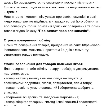
цьому Ви заощаджуєте, не оплачуючи послуги післяплати!
Оплата за товар здійснюється виключно у національній валюті
- "гривня".
Наш інтернет-магазин піклується про своїх покупців і в разі,
якщо товар вам не підійшов, ми завжди готові його обміняти
або повернути гроші. Компанія здійснює повернення та обмін
товарів згідно Закону
"Про захист прав споживачів"
.
Строки повернення і обміну
Обмін та повернення товарів, придбаних на сайті https://vash-
instrument.com, можливий протягом 14 днів з моменту
отримання товару покупцем.
Умови повернення для товарів належної якості
Для повернення або обміну товару необхідно дотримуватись
наступних умов:
- товар не був у вжитку і не має слідів експлуатації
споживачем: подряпин, сколів, потертостей, плям тощо;
- товар повністю укомплектований і збережена фабрична
упаковка;
- збережені всі ярлики та заводське маркування;
- товар зберігає товарний вигляд і свої споживчі властивості.