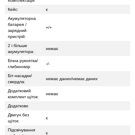
Комплектація
Кейс:
є
Акумуляторна
батарея /
+/+
зарядний
пристрій:
2 і більше
немає
акумулятора:
Бічна рукоятка/
-/-
глибиномір:
Біт-насадки/
немає даних/немає даних
свердла:
Додатковий
немає
комплект щіток:
Додатково
Двигун без
є
щіток:
Підсвічування
є