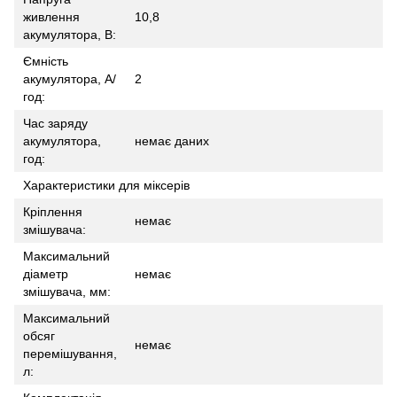
живлення
10,8
акумулятора, В:
Ємність
акумулятора, А/
2
год:
Час заряду
акумулятора,
немає даних
год:
Характеристики для міксерів
Кріплення
немає
змішувача:
Максимальний
діаметр
немає
змішувача, мм:
Максимальний
обсяг
немає
перемішування,
л: