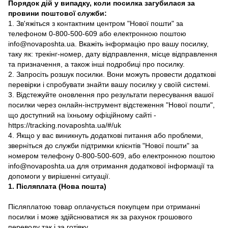
Порядок дій у випадку, коли посилка загубилася за
провини поштової служби:
1. Зв'яжіться з контактним центром "Нової пошти" за
телефоном 0-800-500-609 або електронною поштою
info@novaposhta.ua. Вкажіть інформацію про вашу посилку,
таку як: трекінг-номер, дату відправлення, місце відправлення
та призначення, а також інші подробиці про посилку.
2. Запросіть розшук посилки. Вони можуть провести додаткові
перевірки і спробувати знайти вашу посилку у своїй системі.
3. Відстежуйте оновлення про результати пересування вашої
посилки через онлайн-інструмент відстеження "Нової пошти",
що доступний на їхньому офіційному сайті -
https://tracking.novaposhta.ua/#/uk
4. Якщо у вас виникнуть додаткові питання або проблеми,
зверніться до служби підтримки клієнтів "Нової пошти" за
номером телефону 0-800-500-609, або електронною поштою
info@novaposhta.ua для отримання додаткової інформації та
допомоги у вирішенні ситуації.
1. Післяплата (Нова пошта)
Післяплатою товар оплачується покупцем при отриманні
посилки і може здійснюватися як за рахунок грошового
переводу так і за готівку.