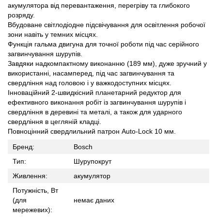
акумулятора від перевантаження, перегріву та глибокого
розряду.
Вбудоване світлодіодне підсвічування для освітлення робочої
зони навіть у темних місцях.
Функція гальма двигуна для точної роботи під час серійного
загвинчування шурупів.
Завдяки надкомпактному виконанню (189 мм), дуже зручний у
використанні, насамперед, під час загвинчування та
свердління над головою і у важкодоступних місцях.
Інноваційний 2-швидкісний планетарний редуктор для
ефективного виконання робіт із загвинчування шурупів і
свердління в деревині та металі, а також для ударного
свердління в цегляній кладці.
Повноцінний свердлильний патрон Auto-Lock 10 мм.
Бренд:
Bosch
Тип:
Шурупокрут
Живлення:
акумулятор
Потужність, Вт
(для
немає даних
мережевих):