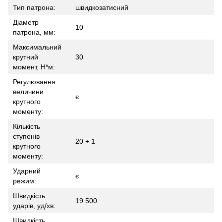
Тип патрона:
швидкозатисний
Діаметр
10
патрона, мм:
Максимальний
крутний
30
момент, H*м:
Регулювання
величини
є
крутного
моменту:
Кількість
ступенів
20 + 1
крутного
моменту:
Ударний
є
режим:
Швидкість
19 500
ударів, уд/хв:
Швидкість