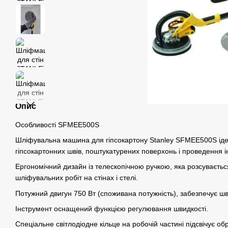
Опис
Особливості SFMEE500S
Шліфувальна машина для гіпсокартону Stanley SFMEE500S іде
гіпсокартонних швів, поштукатурених поверхонь і проведення і
Ергономічний дизайн із телескопічною ручкою, яка розсуваєть
шліфувальних робіт на стінах і стелі.
Потужний двигун 750 Вт (споживана потужність), забезпечує шв
Інструмент оснащений функцією регулювання швидкості.
Спеціальне світлодіодне кільце на робочій частині підсвічує о