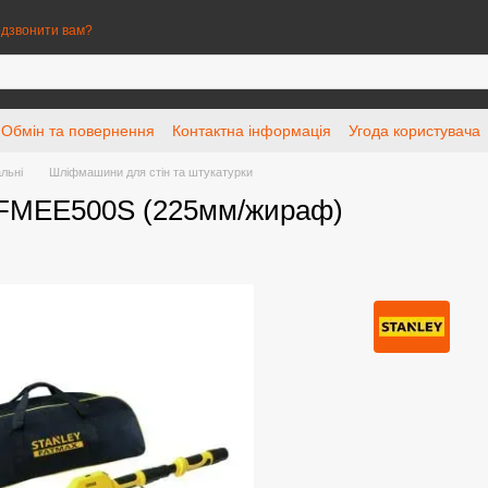
дзвонити вам?
Обмін та повернення
Контактна інформація
Угода користувача
льні
Шліфмашини для стін та штукатурки
FMEE500S (225мм/жираф)