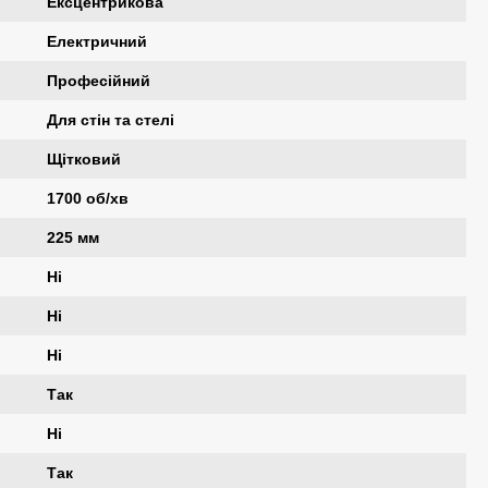
Ексцентрикова
Електричний
Професійний
Для стін та стелі
Щітковий
1700 об/хв
225 мм
Ні
Ні
Ні
Так
Ні
Так