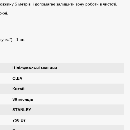
вжину 5 метрів, і допомагає залишити зону роботи в чистоті.
рхні.
учка") - 1 шт.
Шліфувальні машини
США
Китай
36 місяців
STANLEY
750 Вт