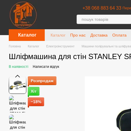
Перейти до основного контенту
+38 068 883 64 33
Пере
Каталог
Каталог
Про нас
Доставка
Оплата
Головна
Каталог
Електроінструмент
Машини полірувальні та шліфува
Шліфмашина для стін STANLEY S
В наявності
Написати відгук
Розпродаж
Хіт
−18%