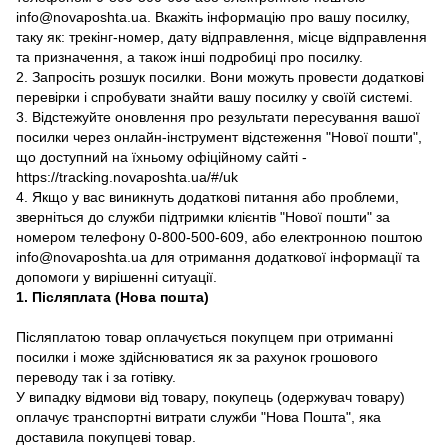
info@novaposhta.ua. Вкажіть інформацію про вашу посилку,
таку як: трекінг-номер, дату відправлення, місце відправлення
та призначення, а також інші подробиці про посилку.
2. Запросіть розшук посилки. Вони можуть провести додаткові
перевірки і спробувати знайти вашу посилку у своїй системі.
3. Відстежуйте оновлення про результати пересування вашої
посилки через онлайн-інструмент відстеження "Нової пошти",
що доступний на їхньому офіційному сайті -
https://tracking.novaposhta.ua/#/uk
4. Якщо у вас виникнуть додаткові питання або проблеми,
зверніться до служби підтримки клієнтів "Нової пошти" за
номером телефону 0-800-500-609, або електронною поштою
info@novaposhta.ua для отримання додаткової інформації та
допомоги у вирішенні ситуації.
1. Післяплата (Нова пошта)
Післяплатою товар оплачується покупцем при отриманні
посилки і може здійснюватися як за рахунок грошового
переводу так і за готівку.
У випадку відмови від товару, покупець (одержувач товару)
оплачує транспортні витрати служби "Нова Пошта", яка
доставила покупцеві товар.