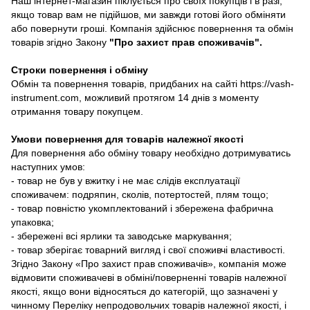
Наш інтернет-магазин піклується про своїх покупців і в разі,
якщо товар вам не підійшов, ми завжди готові його обміняти
або повернути гроші. Компанія здійснює повернення та обмін
товарів згідно Закону
"Про захист прав споживачів"
.
Строки повернення і обміну
Обмін та повернення товарів, придбаних на сайті https://vash-
instrument.com, можливий протягом 14 днів з моменту
отримання товару покупцем.
Умови повернення для товарів належної якості
Для повернення або обміну товару необхідно дотримуватись
наступних умов:
- товар не був у вжитку і не має слідів експлуатації
споживачем: подряпин, сколів, потертостей, плям тощо;
- товар повністю укомплектований і збережена фабрична
упаковка;
- збережені всі ярлики та заводське маркування;
- товар зберігає товарний вигляд і свої споживчі властивості.
Згідно Закону «Про захист прав споживачів», компанія може
відмовити споживачеві в обміні/поверненні товарів належної
якості, якщо вони відносяться до категорій, що зазначені у
чинному Переліку непродовольчих товарів належної якості, і