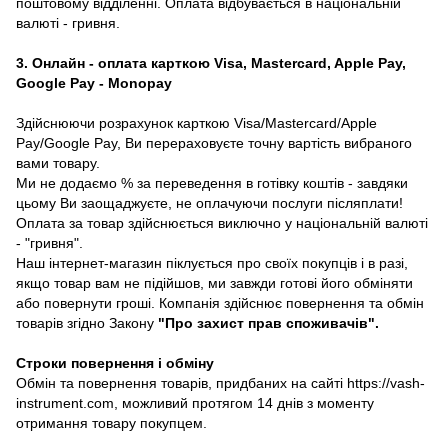
поштовому відділенні. Оплата відбувається в національній
валюті - гривня.
3. Онлайн - оплата карткою Visa, Mastercard, Apple Pay,
Google Pay - Monopay
Здійснюючи розрахунок карткою Visa/Mastercard/Apple
Pay/Google Pay, Ви перераховуєте точну вартість вибраного
вами товару.
Ми не додаємо % за переведення в готівку коштів - завдяки
цьому Ви заощаджуєте, не оплачуючи послуги післяплати!
Оплата за товар здійснюється виключно у національній валюті
- "гривня".
Наш інтернет-магазин піклується про своїх покупців і в разі,
якщо товар вам не підійшов, ми завжди готові його обміняти
або повернути гроші. Компанія здійснює повернення та обмін
товарів згідно Закону
"Про захист прав споживачів"
.
Строки повернення і обміну
Обмін та повернення товарів, придбаних на сайті https://vash-
instrument.com, можливий протягом 14 днів з моменту
отримання товару покупцем.