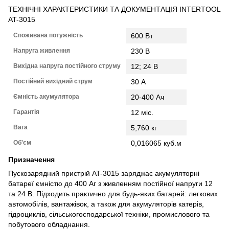
ТЕХНІЧНІ ХАРАКТЕРИСТИКИ ТА ДОКУМЕНТАЦІЯ INTERTOOL
AT-3015
Споживана потужність
600 Вт
Напруга живлення
230 В
Вихідна напруга постійного струму
12; 24 В
Постійний вихідний струм
30 А
Ємність акумулятора
20-400 Ач
Гарантія
12 міс.
Вага
5,760 кг
Об'єм
0,016065 куб.м
Призначення
Пускозарядний пристрій AT-3015 заряджає акумуляторні
батареї ємністю до 400 Аг з живленням постійної напруги 12
та 24 В. Підходить практично для будь-яких батарей: легкових
автомобілів, вантажівок, а також для акумуляторів катерів,
гідроциклів, сільськогосподарської техніки, промислового та
побутового обладнання.