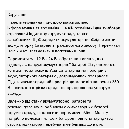
Керування
Панель керування пристрою максимально
інформативна та зрозуміла. На ній розміщені два тумблери,
стрілочний індикатор струму заряду та два
запобіжники. Щоб зарядити акумулятор, необхідно зняти
акумуляторну батарею з транспортного засобу. Перемикач
"Min - Max" встановити в положення "Min".
Перемикачем "12 В - 24 В" обрати положення, що
відповідає напрузі акумуляторної батареї. За допомогою
контактних затискачів з'єднайте зарядний пристрій з
акумуляторною батареєю, дотримуючись полярності.
Підключаємо зарядний пристрій до мережі з напругою 230
В. Індикатор стрілки зарядного пристрою вказує струм
заряду.
Залежно від стану акумуляторної батареї та
рекомендованих виробником акумуляторних батарей
струмів заряду, встановити перемикач «Min – Max» у
потрібне положення. Коли батарея повністю зарядиться,
стрілка індикатора перебуватиме близько до нуля.