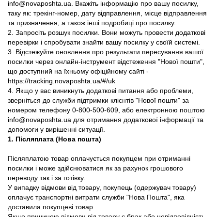
info@novaposhta.ua. Вкажіть інформацію про вашу посилку,
таку як: трекінг-номер, дату відправлення, місце відправлення
та призначення, а також інші подробиці про посилку.
2. Запросіть розшук посилки. Вони можуть провести додаткові
перевірки і спробувати знайти вашу посилку у своїй системі.
3. Відстежуйте оновлення про результати пересування вашої
посилки через онлайн-інструмент відстеження "Нової пошти",
що доступний на їхньому офіційному сайті -
https://tracking.novaposhta.ua/#/uk
4. Якщо у вас виникнуть додаткові питання або проблеми,
зверніться до служби підтримки клієнтів "Нової пошти" за
номером телефону 0-800-500-609, або електронною поштою
info@novaposhta.ua для отримання додаткової інформації та
допомоги у вирішенні ситуації.
1. Післяплата (Нова пошта)
Післяплатою товар оплачується покупцем при отриманні
посилки і може здійснюватися як за рахунок грошового
переводу так і за готівку.
У випадку відмови від товару, покупець (одержувач товару)
оплачує транспортні витрати служби "Нова Пошта", яка
доставила покупцеві товар.
Якщо причиною відмови від товару є брак або невідповідність