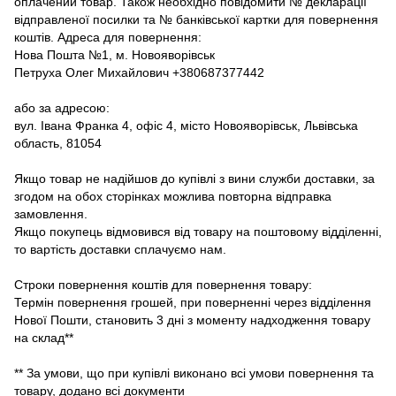
оплачений товар. Також необхідно повідомити № декларації
відправленої посилки та № банківської картки для повернення
коштів. Адреса для повернення:
Нова Пошта №1, м. Новояворівськ
Петруха Олег Михайлович +380687377442
або за адресою:
вул. Івана Франка 4, офіс 4, місто Новояворівськ, Львівська
область, 81054
Якщо товар не надійшов до купівлі з вини служби доставки, за
згодом на обох сторінках можлива повторна відправка
замовлення.
Якщо покупець відмовився від товару на поштовому відділенні,
то вартість доставки сплачуємо нам.
Строки повернення коштів для повернення товару:
Термін повернення грошей, при поверненні через відділення
Нової Пошти, становить 3 дні з моменту надходження товару
на склад**
** За умови, що при купівлі виконано всі умови повернення та
товару, додано всі документи