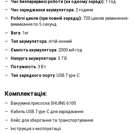
Час безперервної роботи (на одному заряді):
1 год.
Час заряджання акумулятора:
2 години
Робочі цикли (при повній зарядці):
720 циклів увімкнення-
вимикання по 5 секунд.
Вага:
1кг
Тип акумулятора
: літій-іонний
Ємність акумулятора
: 2000 мА·год
Напруга акумулятора
: 3.7 В
Потужність
: 3 Вт
Тип зарядного порту
: USB Type-C
Комплектація:
Вакуумна присоска SHIJING 6100
Кабель USB Type-C для заряджання
Кейс для зберігання та транспортування
Інструкція з експлуатації