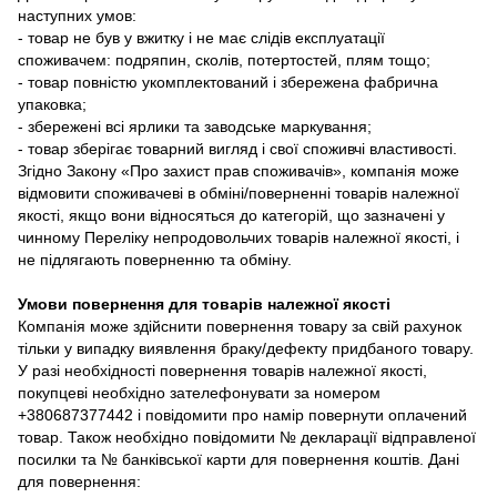
наступних умов:
- товар не був у вжитку і не має слідів експлуатації
споживачем: подряпин, сколів, потертостей, плям тощо;
- товар повністю укомплектований і збережена фабрична
упаковка;
- збережені всі ярлики та заводське маркування;
- товар зберігає товарний вигляд і свої споживчі властивості.
Згідно Закону «Про захист прав споживачів», компанія може
відмовити споживачеві в обміні/поверненні товарів належної
якості, якщо вони відносяться до категорій, що зазначені у
чинному Переліку непродовольчих товарів належної якості, і
не підлягають поверненню та обміну.
Умови повернення для товарів належної якості
Компанія може здійснити повернення товару за свій рахунок
тільки у випадку виявлення браку/дефекту придбаного товару.
У разі необхідності повернення товарів належної якості,
покупцеві необхідно зателефонувати за номером
+380687377442 і повідомити про намір повернути оплачений
товар. Також необхідно повідомити № декларації відправленої
посилки та № банківської карти для повернення коштів. Дані
для повернення: