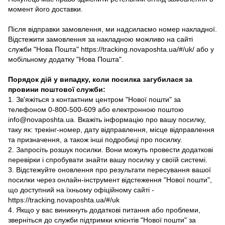
момент його доставки.
Після відправки замовлення, ми надсилаємо номер накладної.
Відстежити замовлення за накладною можливо на сайті
служби "Нова Пошта" https://tracking.novaposhta.ua/#/uk/ або у
мобільному додатку "Нова Пошта".
Порядок дій у випадку, коли посилка загубилася за
провини поштової служби:
1. Зв'яжіться з контактним центром "Нової пошти" за
телефоном 0-800-500-609 або електронною поштою
info@novaposhta.ua. Вкажіть інформацію про вашу посилку,
таку як: трекінг-номер, дату відправлення, місце відправлення
та призначення, а також інші подробиці про посилку.
2. Запросіть розшук посилки. Вони можуть провести додаткові
перевірки і спробувати знайти вашу посилку у своїй системі.
3. Відстежуйте оновлення про результати пересування вашої
посилки через онлайн-інструмент відстеження "Нової пошти",
що доступний на їхньому офіційному сайті -
https://tracking.novaposhta.ua/#/uk
4. Якщо у вас виникнуть додаткові питання або проблеми,
зверніться до служби підтримки клієнтів "Нової пошти" за