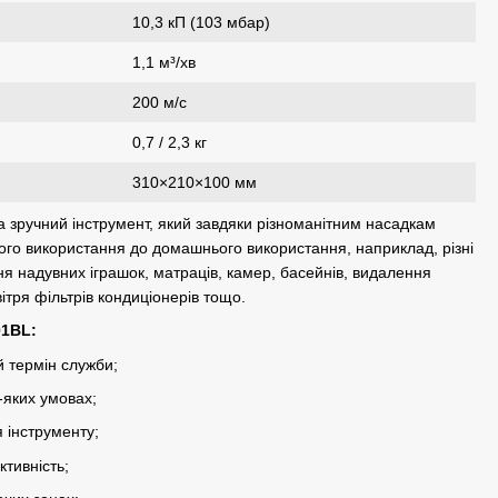
10,3 кП (103 мбар)
1,1 м³/хв
200 м/с
0,7 / 2,3 кг
310×210×100 мм
а зручний інструмент, який завдяки різноманітним насадкам
ого використання до домашнього використання, наприклад, різні
я надувних іграшок, матраців, камер, басейнів, видалення
ітря фільтрів кондиціонерів тощо.
01BL:
й термін служби;
-яких умовах;
 інструменту;
ктивність;