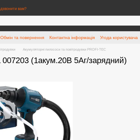
дзвонити вам?
Обмін та повернення
Контактна інформація
Угода користувача
ітродувки
Акумуляторні пилососи та повітродувки PROFI-TEC
007203 (1акум.20В 5Аг/зарядний)