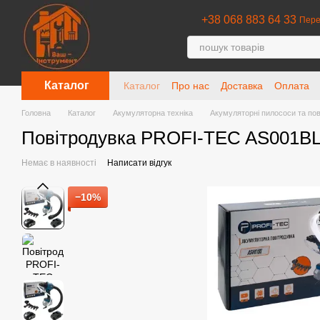
Перейти до основного контенту
+38 068 883 64 33
Пере
Каталог
Каталог
Про нас
Доставка
Оплата
Головна
Каталог
Акумуляторна техніка
Акумуляторні пилососи та пов
Повітродувка PROFI-TEC AS001BL 
Немає в наявності
Написати відгук
−10%