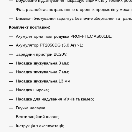
Вбудоване підсвічування покращує видимість у темних роб
Фільтр запобігає потраплянню сторонніх предметів у механ
Вимикач блокування гарантує безпечне зберігання та тран
Комплект поставки:
Акумуляторна повітродувка PROFI-TEC AS001BL;
Акумулятор PT2050DG (5.0 Аг) ×1;
Зарядний пристрій BC20V;
Насадка звужувальна 3 мм;
Насадка звужувальна 7 мм;
Насадка звужувальна 13 мм;
Насадка широка;
Насадка для надування м’ячів та камер;
Гнучка насадка;
Вентиляційний шланг;
Інструкція з експлуатації;