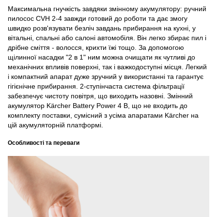
Максимальна гнучкість завдяки змінному акумулятору: ручний
пилосос CVH 2-4 завжди готовий до роботи та дає змогу
швидко розв'язувати безліч завдань прибирання на кухні, у
вітальні, спальні або салоні автомобіля. Він легко збирає пил і
дрібне сміття - волосся, крихти їжі тощо. За допомогою
щілинної насадки "2 в 1" ним можна очищати як чутливі до
механічних впливів поверхні, так і важкодоступні місця. Легкий
і компактний апарат дуже зручний у використанні та гарантує
гігієнічне прибирання. 2-ступінчаста система фільтрації
забезпечує чистоту повітря, що виходить назовні. Змінний
акумулятор Kärcher Battery Power 4 В, що не входить до
комплекту поставки, сумісний з усіма апаратами Kärcher на
цій акумуляторній платформі.
Особливості та переваги