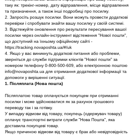
таку як: трекінг-номер, дату відправлення, місце відправлення
та призначення, а також інші подробиці про посилку.
2. Запросіть розшук посилки. Вони можуть провести додаткові
перевірки і спробувати знайти вашу посилку у своїй системі.
3. Відстежуйте оновлення про результати пересування вашої
посилки через онлайн-інструмент відстеження "Нової пошти",
що доступний на їхньому офіційному сайті -
https://tracking.novaposhta.ua/#/uk
4. Якщо у вас виникнуть додаткові питання або проблеми,
зверніться до служби підтримки клієнтів "Нової пошти" за
номером телефону 0-800-500-609, або електронною поштою
info@novaposhta.ua для отримання додаткової інформації та
допомоги у вирішенні ситуації.
1. Післяплата (Нова пошта)
Післяплатою товар оплачується покупцем при отриманні
посилки і може здійснюватися як за рахунок грошового
переводу так і за готівку.
У випадку відмови від товару, покупець (одержувач товару)
оплачує транспортні витрати служби "Нова Пошта", яка
доставила покупцеві товар.
Якщо причиною відмови від товару є брак або невідповідність