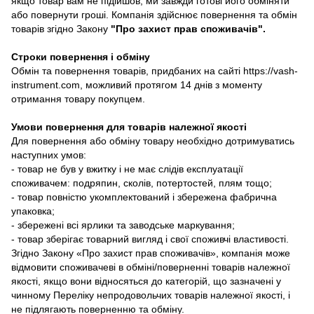
якщо товар вам не підійшов, ми завжди готові його обміняти
або повернути гроші. Компанія здійснює повернення та обмін
товарів згідно Закону
"Про захист прав споживачів"
.
Строки повернення і обміну
Обмін та повернення товарів, придбаних на сайті https://vash-
instrument.com, можливий протягом 14 днів з моменту
отримання товару покупцем.
Умови повернення для товарів належної якості
Для повернення або обміну товару необхідно дотримуватись
наступних умов:
- товар не був у вжитку і не має слідів експлуатації
споживачем: подряпин, сколів, потертостей, плям тощо;
- товар повністю укомплектований і збережена фабрична
упаковка;
- збережені всі ярлики та заводське маркування;
- товар зберігає товарний вигляд і свої споживчі властивості.
Згідно Закону «Про захист прав споживачів», компанія може
відмовити споживачеві в обміні/поверненні товарів належної
якості, якщо вони відносяться до категорій, що зазначені у
чинному Переліку непродовольчих товарів належної якості, і
не підлягають поверненню та обміну.