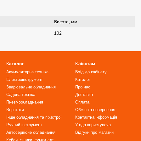
Висота, мм
102
Каталог
Клієнтам
Акумуляторна техніка
Вхід до кабінету
Електроінструмент
Каталог
Зварювальне обладнання
Про нас
Садова техніка
Доставка
Пневмообладнання
Оплата
Верстати
Обмін та повернення
Інше обладнання та пристрої
Контактна інформація
Ручний інструмент
Угода користувача
Автосервісне обладнання
Відгуки про магазин
Кейси, ящики, сумки для