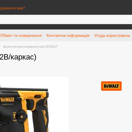
дзвонити вам?
Обмін та повернення
Контактна інформація
Угода користувача
Акумуляторні перфоратори DEWALT
В/каркас)