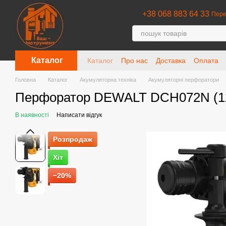
Перейти до основного контенту
+38 068 883 64 33
Пере
Каталог
Каталог
Про нас
Доставка
Оплата
Головна
Каталог
Акумуляторна техніка
Акумуляторні перфоратори
Перфоратор DEWALT DCH072N (12
В наявності
Написати відгук
Розпродаж
Хіт
−20%