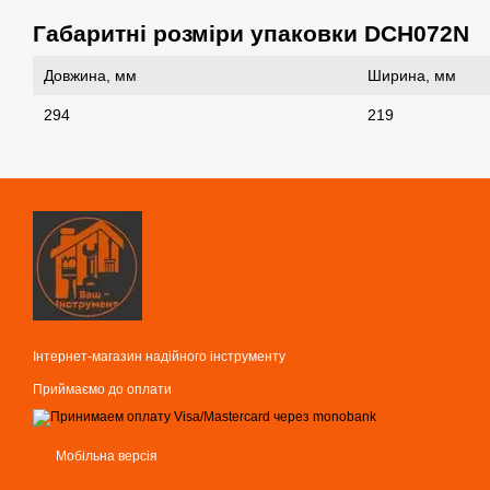
Габаритні розміри упаковки DCH072N
Довжина, мм
Ширина, мм
294
219
Інтернет-магазин надійного інструменту
Приймаємо до оплати
Мобільна версія