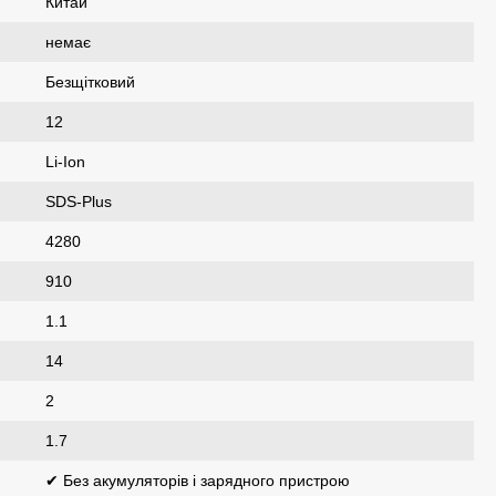
Китай
немає
Безщітковий
12
Li-Ion
SDS-Plus
4280
910
1.1
14
2
1.7
✔ Без акумуляторів і зарядного пристрою