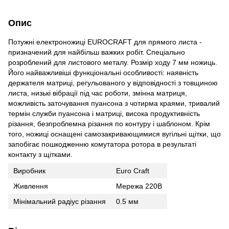
Опис
Потужні електроножиці EUROCRAFT для прямого листа -
призначений для найбільш важких робіт. Спеціально
розроблений для листового металу. Розмір ходу 7 мм ножиць.
Його найважливіші функціональні особливості: наявність
держателя матриці, регульованого у відповідності з товщиною
листа, низькі вібрації під час роботи, змінна матриця,
можливість заточування пуансона з чотирма краями, тривалий
термін служби пуансона і матриці, висока продуктивність
різання, безпроблемна різання по контуру і шаблоном. Крім
того, ножиці оснащені самозакривающимися вугільні щітки, що
запобігає пошкодженню комутатора ротора в результаті
контакту з щітками.
Виробник
Euro Craft
Живлення
Мережа 220В
Мінімальний радіус різання
0.5 мм