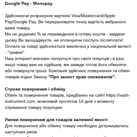
Google Pay - Monopay
Здійснюючи розрахунок карткою Visa/Mastercard/Apple
Pay/Google Pay, Ви перераховуєте точну вартість вибраного
вами товару.
Ми не додаємо % за переведення в готівку коштів - завдяки
цьому Ви заощаджуєте, не оплачуючи послуги післяплати!
Оплата за товар здійснюється виключно у національній валюті
- "гривня".
Наш інтернет-магазин піклується про своїх покупців і в разі,
якщо товар вам не підійшов, ми завжди готові його обміняти
або повернути гроші. Компанія здійснює повернення та обмін
товарів згідно Закону
"Про захист прав споживачів"
.
Строки повернення і обміну
Обмін та повернення товарів, придбаних на сайті https://vash-
instrument.com, можливий протягом 14 днів з моменту
отримання товару покупцем.
Умови повернення для товарів належної якості
Для повернення або обміну товару необхідно дотримуватись
наступних умов: