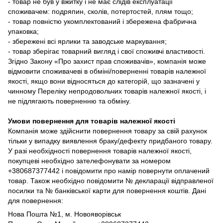
- товар не був у вжитку і не має слідів експлуатації
споживачем: подряпин, сколів, потертостей, плям тощо;
- товар повністю укомплектований і збережена фабрична
упаковка;
- збережені всі ярлики та заводське маркування;
- товар зберігає товарний вигляд і свої споживчі властивості.
Згідно Закону «Про захист прав споживачів», компанія може
відмовити споживачеві в обміні/поверненні товарів належної
якості, якщо вони відносяться до категорій, що зазначені у
чинному Переліку непродовольчих товарів належної якості, і
не підлягають поверненню та обміну.
Умови повернення для товарів належної якості
Компанія може здійснити повернення товару за свій рахунок
тільки у випадку виявлення браку/дефекту придбаного товару.
У разі необхідності повернення товарів належної якості,
покупцеві необхідно зателефонувати за номером
+380687377442 і повідомити про намір повернути оплачений
товар. Також необхідно повідомити № декларації відправленої
посилки та № банківської карти для повернення коштів. Дані
для повернення:
Нова Пошта №1, м. Новояворівськ