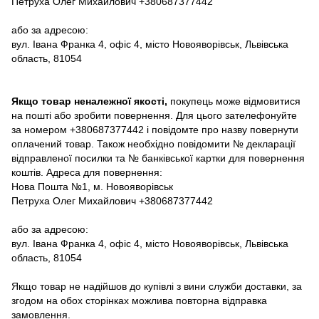
Петруха Олег Михайлович +380687377442
або за адресою:
вул. Івана Франка 4, офіс 4, місто Новояворівськ, Львівська
область, 81054
Якщо товар неналежної якості,
покупець може відмовитися
на пошті або зробити повернення. Для цього зателефонуйте
за номером +380687377442 і повідомте про назву повернути
оплачений товар. Також необхідно повідомити № декларації
відправленої посилки та № банківської картки для повернення
коштів. Адреса для повернення:
Нова Пошта №1, м. Новояворівськ
Петруха Олег Михайлович +380687377442
або за адресою:
вул. Івана Франка 4, офіс 4, місто Новояворівськ, Львівська
область, 81054
Якщо товар не надійшов до купівлі з вини служби доставки, за
згодом на обох сторінках можлива повторна відправка
замовлення.