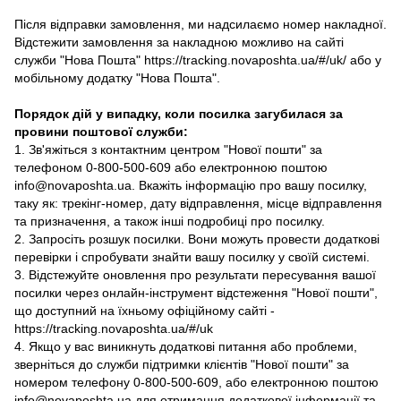
Після відправки замовлення, ми надсилаємо номер накладної.
Відстежити замовлення за накладною можливо на сайті
служби "Нова Пошта" https://tracking.novaposhta.ua/#/uk/ або у
мобільному додатку "Нова Пошта".
Порядок дій у випадку, коли посилка загубилася за
провини поштової служби:
1. Зв'яжіться з контактним центром "Нової пошти" за
телефоном 0-800-500-609 або електронною поштою
info@novaposhta.ua. Вкажіть інформацію про вашу посилку,
таку як: трекінг-номер, дату відправлення, місце відправлення
та призначення, а також інші подробиці про посилку.
2. Запросіть розшук посилки. Вони можуть провести додаткові
перевірки і спробувати знайти вашу посилку у своїй системі.
3. Відстежуйте оновлення про результати пересування вашої
посилки через онлайн-інструмент відстеження "Нової пошти",
що доступний на їхньому офіційному сайті -
https://tracking.novaposhta.ua/#/uk
4. Якщо у вас виникнуть додаткові питання або проблеми,
зверніться до служби підтримки клієнтів "Нової пошти" за
номером телефону 0-800-500-609, або електронною поштою
info@novaposhta.ua для отримання додаткової інформації та