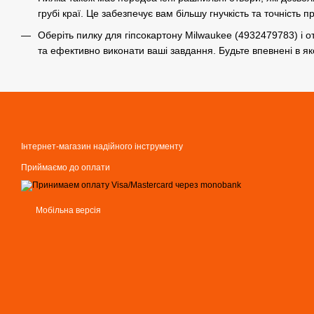
грубі краї. Це забезпечує вам більшу гнучкість та точність п
Оберіть пилку для гіпсокартону Milwaukee (4932479783) і 
та ефективно виконати ваші завдання. Будьте впевнені в як
Інтернет-магазин надійного інструменту
Приймаємо до оплати
Мобільна версія