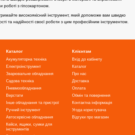
ри роботі з гіпсокартоном.
отримайте високоякісний інструмент, який допоможе вам швидко
ості та надійності своєї роботи з цим професійним інструментом.
Каталог
Клієнтам
Акумуляторна техніка
Вхід до кабінету
Електроінструмент
Каталог
Зварювальне обладнання
Про нас
Садова техніка
Доставка
Пневмообладнання
Оплата
Верстати
Обмін та повернення
Інше обладнання та пристрої
Контактна інформація
Ручний інструмент
Угода користувача
Автосервісне обладнання
Відгуки про магазин
Кейси, ящики, сумки для
інструментів