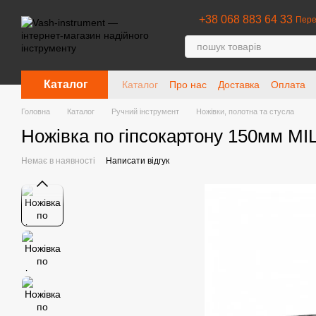
Перейти до основного контенту
+38 068 883 64 33
Пере
Каталог
Каталог
Про нас
Доставка
Оплата
Головна
Каталог
Ручний інструмент
Ножівки, полотна та стусла
Ножівка по гіпсокартону 150мм 
Немає в наявності
Написати відгук