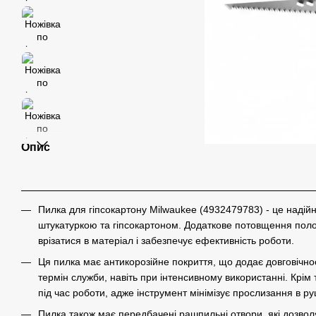
Опис
Пилка для гіпсокартону Milwaukee (4932479783) - це надій
штукатуркою та гіпсокартоном. Додаткове потовщення полот
врізатися в матеріал і забезпечує ефективність роботи.
Ця пилка має антикорозійне покриття, що додає довговічно
термін служби, навіть при інтенсивному використанні. Крі
під час роботи, адже інструмент мінімізує прослизання в р
Пилка також має передбачені рашпильні отвори, які дозво