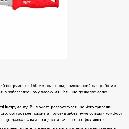
ний інструмент з 150 мм полотном, призначений для роботи з
на забезпечує йому високу міцність, що дозволяє легко
сті інструменту. Ви можете розраховувати на його тривалий
м того, обгумоване покриття полотна забезпечує більший комфорт
уці, що дозволяє вам працювати точніше та ефективніше.
ляють швидко розширювати отвори в матеріалі та вирівнювати