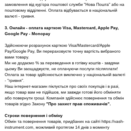
замовлення від курʼєра поштової служби "Нова Пошта" або на
поштовому відділенні. Оплата відбувається в національній
валюті - гривня.
3. Онлайн - оплата карткою Visa, Mastercard, Apple Pay,
Google Pay - Monopay
Здійснюючи розрахунок карткою Visa/Mastercard/Apple
Pay/Google Pay, Ви перераховуєте точну вартість вибраного
вами товару.
Ми не додаємо % за переведення в готівку коштів - завдяки
цьому Ви заощаджуєте, не оплачуючи послуги післяплати!
Оплата за товар здійснюється виключно у національній валюті
- "гривня".
Наш інтернет-магазин піклується про своїх покупців і в разі,
якщо товар вам не підійшов, ми завжди готові його обміняти
або повернути гроші. Компанія здійснює повернення та обмін
товарів згідно Закону
"Про захист прав споживачів"
.
Строки повернення і обміну
Обмін та повернення товарів, придбаних на сайті https://vash-
instrument.com, можливий протягом 14 днів з моменту