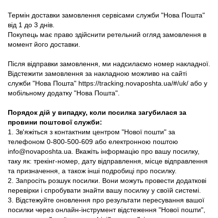
Термін доставки замовлення сервісами служби "Нова Пошта"
від 1 до 3 днів.
Покупець має право здійснити ретельний огляд замовлення в
момент його доставки.
Після відправки замовлення, ми надсилаємо номер накладної.
Відстежити замовлення за накладною можливо на сайті
служби "Нова Пошта" https://tracking.novaposhta.ua/#/uk/ або у
мобільному додатку "Нова Пошта".
Порядок дій у випадку, коли посилка загубилася за
провини поштової служби:
1. Зв'яжіться з контактним центром "Нової пошти" за
телефоном 0-800-500-609 або електронною поштою
info@novaposhta.ua. Вкажіть інформацію про вашу посилку,
таку як: трекінг-номер, дату відправлення, місце відправлення
та призначення, а також інші подробиці про посилку.
2. Запросіть розшук посилки. Вони можуть провести додаткові
перевірки і спробувати знайти вашу посилку у своїй системі.
3. Відстежуйте оновлення про результати пересування вашої
посилки через онлайн-інструмент відстеження "Нової пошти",