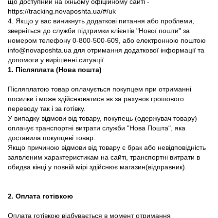
що доступний на їхньому офіційному сайті -
https://tracking.novaposhta.ua/#/uk
4. Якщо у вас виникнуть додаткові питання або проблеми,
зверніться до служби підтримки клієнтів "Нової пошти" за
номером телефону 0-800-500-609, або електронною поштою
info@novaposhta.ua для отримання додаткової інформації та
допомоги у вирішенні ситуації.
1. Післяплата (Нова пошта)
Післяплатою товар оплачується покупцем при отриманні
посилки і може здійснюватися як за рахунок грошового
переводу так і за готівку.
У випадку відмови від товару, покупець (одержувач товару)
оплачує транспортні витрати служби "Нова Пошта", яка
доставила покупцеві товар.
Якщо причиною відмови від товару є брак або невідповідність
заявленим характеристикам на сайті, транспортні витрати в
обидва кінці у повній мірі здійснює магазин(відправник).
2. Оплата готівкою
Оплата готівкою відбувається в момент отримання