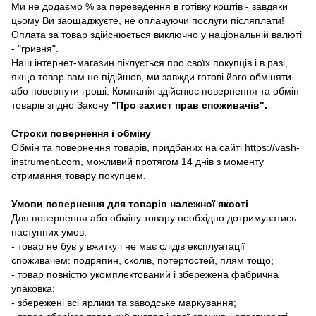
Ми не додаємо % за переведення в готівку коштів - завдяки
цьому Ви заощаджуєте, не оплачуючи послуги післяплати!
Оплата за товар здійснюється виключно у національній валюті
- "гривня".
Наш інтернет-магазин піклується про своїх покупців і в разі,
якщо товар вам не підійшов, ми завжди готові його обміняти
або повернути гроші. Компанія здійснює повернення та обмін
товарів згідно Закону
"Про захист прав споживачів"
.
Строки повернення і обміну
Обмін та повернення товарів, придбаних на сайті https://vash-
instrument.com, можливий протягом 14 днів з моменту
отримання товару покупцем.
Умови повернення для товарів належної якості
Для повернення або обміну товару необхідно дотримуватись
наступних умов:
- товар не був у вжитку і не має слідів експлуатації
споживачем: подряпин, сколів, потертостей, плям тощо;
- товар повністю укомплектований і збережена фабрична
упаковка;
- збережені всі ярлики та заводське маркування;