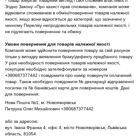
- товар зберігає товарний вигляд і свої споживчі властивості.
Згідно Закону «Про захист прав споживачів», компанія може
відмовити споживачеві в обміні/поверненні товарів належної
якості, якщо вони відносяться до категорій, що зазначені у
чинному Переліку непродовольчих товарів належної якості, і
не підлягають поверненню та обміну.
Умови повернення для товарів належної якості
Компанія може здійснити повернення товару за свій рахунок
тільки у випадку виявлення браку/дефекту придбаного товару.
У разі необхідності повернення товарів належної якості,
покупцеві необхідно зателефонувати за номером
+380687377442 і повідомити про намір повернути оплачений
товар. Також необхідно повідомити № декларації відправленої
посилки та № банківської карти для повернення коштів. Дані
для повернення:
Нова Пошта №1, м. Новояворівськ
Петруха Олег Михайлович +380687377442
або за адресою:
вул. Івана Франка 4, офіс 4, місто Новояворівськ, Львівська
область, 81054