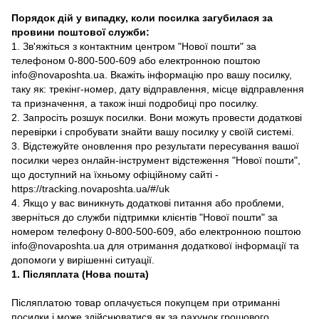
Порядок дій у випадку, коли посилка загубилася за
провини поштової служби:
1. Зв'яжіться з контактним центром "Нової пошти" за
телефоном 0-800-500-609 або електронною поштою
info@novaposhta.ua. Вкажіть інформацію про вашу посилку,
таку як: трекінг-номер, дату відправлення, місце відправлення
та призначення, а також інші подробиці про посилку.
2. Запросіть розшук посилки. Вони можуть провести додаткові
перевірки і спробувати знайти вашу посилку у своїй системі.
3. Відстежуйте оновлення про результати пересування вашої
посилки через онлайн-інструмент відстеження "Нової пошти",
що доступний на їхньому офіційному сайті -
https://tracking.novaposhta.ua/#/uk
4. Якщо у вас виникнуть додаткові питання або проблеми,
зверніться до служби підтримки клієнтів "Нової пошти" за
номером телефону 0-800-500-609, або електронною поштою
info@novaposhta.ua для отримання додаткової інформації та
допомоги у вирішенні ситуації.
1. Післяплата (Нова пошта)
Післяплатою товар оплачується покупцем при отриманні
посилки і може здійснюватися як за рахунок грошового