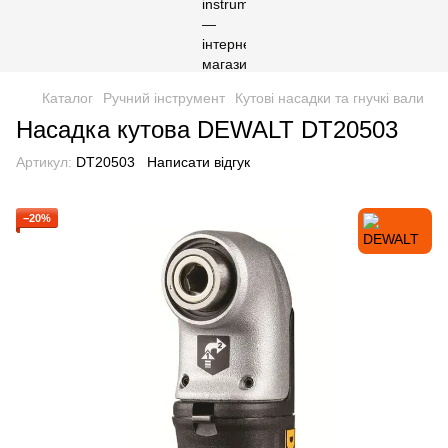
Каталог
Ручний інструмент
Кутові насадки та гнучкі вали
Насадка кутова DEWALT DT20503
Артикул:
DT20503
Написати відгук
−20%