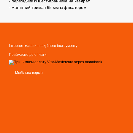
- перехідник із шестигранника на квадрат
- магнітний тримач 65 мм із фіксатором
Інтернет-магазин надійного інструменту
Приймаємо до оплати
Мобільна версія