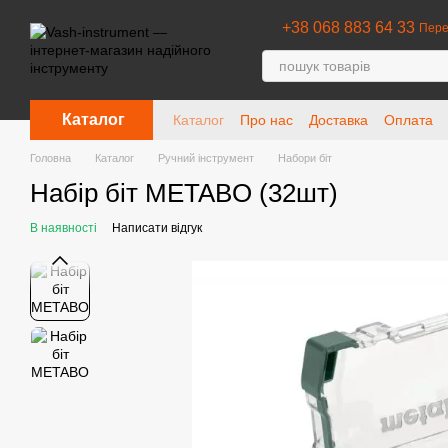
Перейти до основного контенту
+38 068 883 64 33
Пере
Каталог
Каталог
Про нас
Доставка
Оплата
Головна
Каталог
Ручний інструмент
Набори біт
Набір біт METABO (32шт)
В наявності
Написати відгук