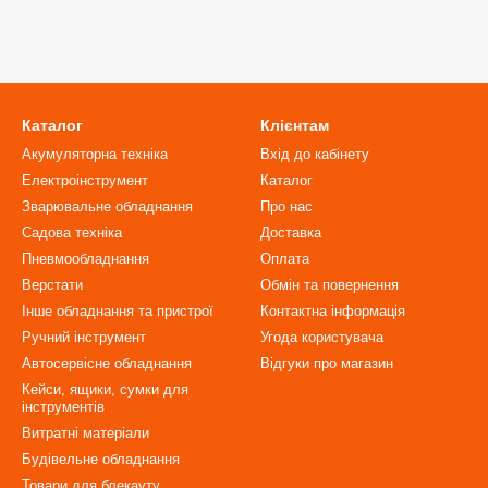
Каталог
Клієнтам
Акумуляторна техніка
Вхід до кабінету
Електроінструмент
Каталог
Зварювальне обладнання
Про нас
Садова техніка
Доставка
Пневмообладнання
Оплата
Верстати
Обмін та повернення
Інше обладнання та пристрої
Контактна інформація
Ручний інструмент
Угода користувача
Автосервісне обладнання
Відгуки про магазин
Кейси, ящики, сумки для
інструментів
Витратні матеріали
Будівельне обладнання
Товари для блекауту