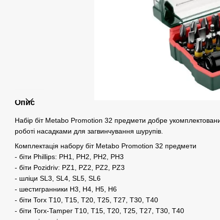
Опис
Набір біт Metabo Promotion 32 предмети добре укомплектовани
роботі насадками для загвинчування шурупів.
Комплектація набору біт Metabo Promotion 32 предмети
- біти Phillips: PH1, PH2, PH2, PH3
- біти Pozidriv: PZ1, PZ2, PZ2, PZ3
- шліци SL3, SL4, SL5, SL6
- шестигранники Н3, Н4, Н5, Н6
- біти Torx T10, T15, T20, T25, T27, T30, T40
- біти Torx-Tamper T10, T15, T20, T25, T27, T30, T40