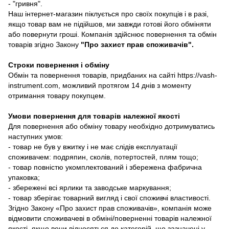
- "гривня".
Наш інтернет-магазин піклується про своїх покупців і в разі,
якщо товар вам не підійшов, ми завжди готові його обміняти
або повернути гроші. Компанія здійснює повернення та обмін
товарів згідно Закону
"Про захист прав споживачів"
.
Строки повернення і обміну
Обмін та повернення товарів, придбаних на сайті https://vash-
instrument.com, можливий протягом 14 днів з моменту
отримання товару покупцем.
Умови повернення для товарів належної якості
Для повернення або обміну товару необхідно дотримуватись
наступних умов:
- товар не був у вжитку і не має слідів експлуатації
споживачем: подряпин, сколів, потертостей, плям тощо;
- товар повністю укомплектований і збережена фабрична
упаковка;
- збережені всі ярлики та заводське маркування;
- товар зберігає товарний вигляд і свої споживчі властивості.
Згідно Закону «Про захист прав споживачів», компанія може
відмовити споживачеві в обміні/поверненні товарів належної
якості, якщо вони відносяться до категорій, що зазначені у