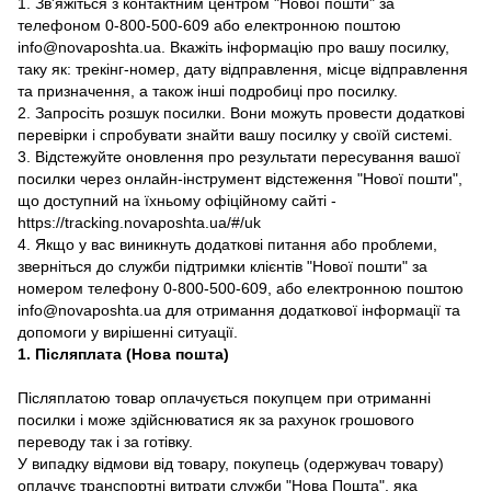
1. Зв'яжіться з контактним центром "Нової пошти" за
телефоном 0-800-500-609 або електронною поштою
info@novaposhta.ua. Вкажіть інформацію про вашу посилку,
таку як: трекінг-номер, дату відправлення, місце відправлення
та призначення, а також інші подробиці про посилку.
2. Запросіть розшук посилки. Вони можуть провести додаткові
перевірки і спробувати знайти вашу посилку у своїй системі.
3. Відстежуйте оновлення про результати пересування вашої
посилки через онлайн-інструмент відстеження "Нової пошти",
що доступний на їхньому офіційному сайті -
https://tracking.novaposhta.ua/#/uk
4. Якщо у вас виникнуть додаткові питання або проблеми,
зверніться до служби підтримки клієнтів "Нової пошти" за
номером телефону 0-800-500-609, або електронною поштою
info@novaposhta.ua для отримання додаткової інформації та
допомоги у вирішенні ситуації.
1. Післяплата (Нова пошта)
Післяплатою товар оплачується покупцем при отриманні
посилки і може здійснюватися як за рахунок грошового
переводу так і за готівку.
У випадку відмови від товару, покупець (одержувач товару)
оплачує транспортні витрати служби "Нова Пошта", яка