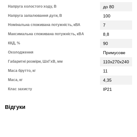
Напруга холостого ходу, В
до 80
Напруга запалювання дуги, В
100
Номінальна споживана потужність, кВА
7
Максимальна споживана потужність, кВA
8,8
ККД, %
90
Охолодження
Примусове
Габаритні розміри, ШxГxВ, мм
110х270х240
Маса брутто, кг
11
Маса, кг
4,35
Клас захисту
IP21
Відгуки