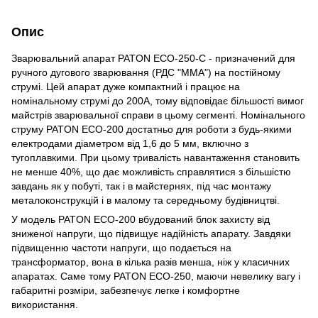
Опис
Зварювальний апарат PATON ECO-250-С - призначений для
ручного дугового зварювання (РДС "MMA") на постійному
струмі. Цей апарат дуже компактний і працює на
номінальному струмі до 200А, тому відповідає більшості вимог
майстрів зварювальної справи в цьому сегменті. Номінального
струму PATON ECO-200 достатньо для роботи з будь-якими
електродами діаметром від 1,6 до 5 мм, включно з
тугоплавкими. При цьому тривалість навантаження становить
не менше 40%, що дає можливість справлятися з більшістю
завдань як у побуті, так і в майстернях, під час монтажу
металоконструкцій і в малому та середньому будівництві.
У модель PATON ECO-200 вбудований блок захисту від
зниженої напруги, що підвищує надійність апарату. Завдяки
підвищенню частоти напруги, що подається на
трансформатор, вона в кілька разів менша, ніж у класичних
апаратах. Саме тому PATON ECO-250, маючи невелику вагу і
габаритні розміри, забезпечує легке і комфортне
використання.