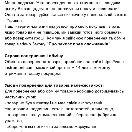
Ми не додаємо % за переведення в готівку коштів - завдяки
цьому Ви заощаджуєте, не оплачуючи послуги післяплати!
Оплата за товар здійснюється виключно у національній валюті
- "гривня".
Наш інтернет-магазин піклується про своїх покупців і в разі,
якщо товар вам не підійшов, ми завжди готові його обміняти
або повернути гроші. Компанія здійснює повернення та обмін
товарів згідно Закону
"Про захист прав споживачів"
.
Строки повернення і обміну
Обмін та повернення товарів, придбаних на сайті https://vash-
instrument.com, можливий протягом 14 днів з моменту
отримання товару покупцем.
Умови повернення для товарів належної якості
Для повернення або обміну товару необхідно дотримуватись
наступних умов:
- товар не був у вжитку і не має слідів експлуатації
споживачем: подряпин, сколів, потертостей, плям тощо;
- товар повністю укомплектований і збережена фабрична
упаковка;
- збережені всі ярлики та заводське маркування;