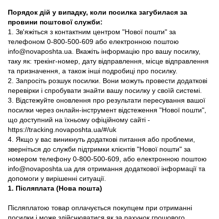
Порядок дій у випадку, коли посилка загубилася за
провини поштової служби:
1. Зв'яжіться з контактним центром "Нової пошти" за
телефоном 0-800-500-609 або електронною поштою
info@novaposhta.ua. Вкажіть інформацію про вашу посилку,
таку як: трекінг-номер, дату відправлення, місце відправлення
та призначення, а також інші подробиці про посилку.
2. Запросіть розшук посилки. Вони можуть провести додаткові
перевірки і спробувати знайти вашу посилку у своїй системі.
3. Відстежуйте оновлення про результати пересування вашої
посилки через онлайн-інструмент відстеження "Нової пошти",
що доступний на їхньому офіційному сайті -
https://tracking.novaposhta.ua/#/uk
4. Якщо у вас виникнуть додаткові питання або проблеми,
зверніться до служби підтримки клієнтів "Нової пошти" за
номером телефону 0-800-500-609, або електронною поштою
info@novaposhta.ua для отримання додаткової інформації та
допомоги у вирішенні ситуації.
1. Післяплата (Нова пошта)
Післяплатою товар оплачується покупцем при отриманні
посилки і може здійснюватися як за рахунок грошового