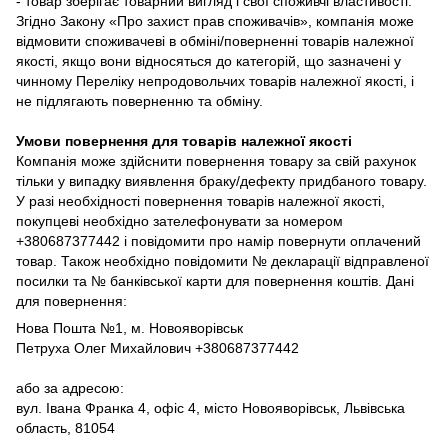
- товар зберігає товарний вигляд і свої споживчі властивості.
Згідно Закону «Про захист прав споживачів», компанія може
відмовити споживачеві в обміні/поверненні товарів належної
якості, якщо вони відносяться до категорій, що зазначені у
чинному Переліку непродовольчих товарів належної якості, і
не підлягають поверненню та обміну.
Умови повернення для товарів належної якості
Компанія може здійснити повернення товару за свій рахунок
тільки у випадку виявлення браку/дефекту придбаного товару.
У разі необхідності повернення товарів належної якості,
покупцеві необхідно зателефонувати за номером
+380687377442 і повідомити про намір повернути оплачений
товар. Також необхідно повідомити № декларації відправленої
посилки та № банківської карти для повернення коштів. Дані
для повернення:
Нова Пошта №1, м. Новояворівськ
Петруха Олег Михайлович +380687377442
або за адресою:
вул. Івана Франка 4, офіс 4, місто Новояворівськ, Львівська
область, 81054