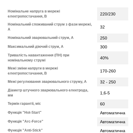
Номінальне напруга в мережі
220/230
електропостачання, В
Номінальний споживаний струм з фази мережі,
32
А
Номінальний зварювальний струм, А
250
Максимальний діючий струм, А
300
Тривалість навантаження (ПН) при
40%
номінальному струмі
Межі зміни напруги в мережі
170-260
електропостачання, В
Межі регулювання зварювального струму, А
32 - 250
Діаметр штучного зварювального електрода,
1,6-5
мм
Термін гарантії, міс
60
Функція "Hot-Start"
Автоматична
Функція "Arc-Force"
Автоматична
Функція "Anti-Stick"
Автоматична