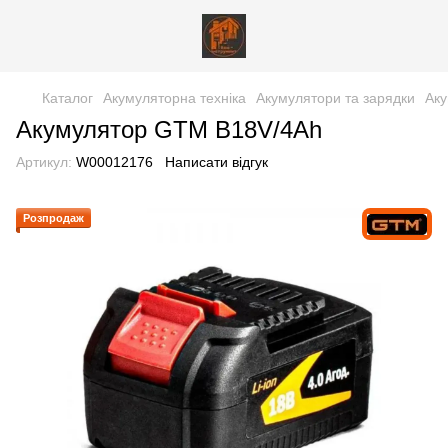
Каталог
Акумуляторна техніка
Акумулятори та зарядки
Ак
Акумулятор GTM B18V/4Аh
Артикул:
W00012176
Написати відгук
Розпродаж