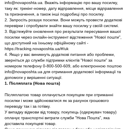
info@novaposhta.ua. Вкажіть інформацію про вашу посилку,
таку як: трекінг-номер, дату відправлення, місце відправлення
та призначення, а також інші подробиці про посилку.
2. Запросіть розшук посилки. Вони можуть провести додаткові
перевірки і спробувати знайти вашу посилку у своїй системі.
3. Відстежуйте оновлення про результати пересування вашої
посилки через онлайн-інструмент відстеження "Нової пошти",
що доступний на їхньому офіційному сайті -
https://tracking.novaposhta.ua/#/uk
4. Якщо у вас виникнуть додаткові питання або проблеми,
зверніться до служби підтримки клієнтів "Нової пошти" за
номером телефону 0-800-500-609, або електронною поштою
info@novaposhta.ua для отримання додаткової інформації та
допомоги у вирішенні ситуації.
1. Післяплата (Нова пошта)
Післяплатою товар оплачується покупцем при отриманні
посилки і може здійснюватися як за рахунок грошового
переводу так і за готівку.
У випадку відмови від товару, покупець (одержувач товару)
оплачує транспортні витрати служби "Нова Пошта", яка
доставила покупцеві товар.