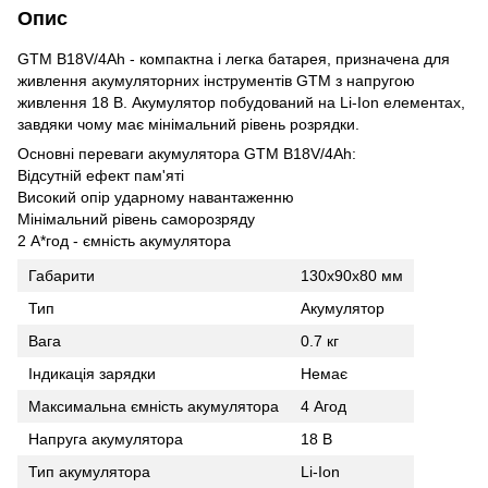
Опис
GTM B18V/4Аh - компактна і легка батарея, призначена для
живлення акумуляторних інструментів GTM з напругою
живлення 18 В. Акумулятор побудований на Li-Ion елементах,
завдяки чому має мінімальний рівень розрядки.
Основні переваги акумулятора GTM B18V/4Аh:
Відсутній ефект пам'яті
Високий опір ударному навантаженню
Мінімальний рівень саморозряду
2 А*год - ємність акумулятора
Габарити
130x90x80 мм
Тип
Акумулятор
Вага
0.7 кг
Індикація зарядки
Немає
Максимальна ємність акумулятора
4 Агод
Напруга акумулятора
18 В
Тип акумулятора
Li-Ion