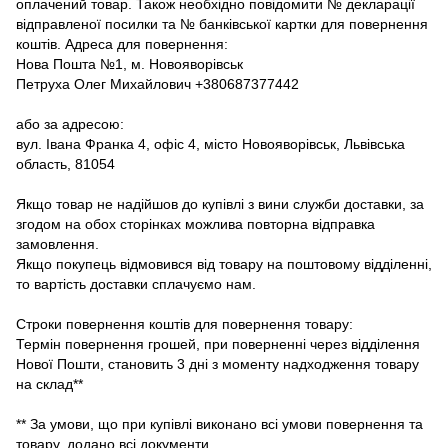
оплачений товар. Також необхідно повідомити № декларації
відправленої посилки та № банківської картки для повернення
коштів. Адреса для повернення:
Нова Пошта №1, м. Новояворівськ
Петруха Олег Михайлович +380687377442
або за адресою:
вул. Івана Франка 4, офіс 4, місто Новояворівськ, Львівська
область, 81054
Якщо товар не надійшов до купівлі з вини служби доставки, за
згодом на обох сторінках можлива повторна відправка
замовлення.
Якщо покупець відмовився від товару на поштовому відділенні,
то вартість доставки сплачуємо нам.
Строки повернення коштів для повернення товару:
Термін повернення грошей, при поверненні через відділення
Нової Пошти, становить 3 дні з моменту надходження товару
на склад**
** За умови, що при купівлі виконано всі умови повернення та
товару, додано всі документи