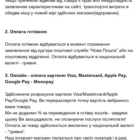
Якщо причиною відмови від товару є брак або невідповідність
заявленим характеристикам на сайті, транспортні витрати в
обидва кінці у повній мірі здійснює магазин(відправник).
2. Оплата готівкою
Оплата готівкою відбувається в момент отримання
замовлення від курʼєра поштової служби "Нова Пошта" або на
поштовому відділенні. Оплата відбувається в національній
валюті - гривня.
3. Онлайн - оплата карткою Visa, Mastercard, Apple Pay,
Google Pay - Monopay
Здійснюючи розрахунок карткою Visa/Mastercard/Apple
Pay/Google Pay, Ви перераховуєте точну вартість вибраного
вами товару.
Ми не додаємо % за переведення в готівку коштів - завдяки
цьому Ви заощаджуєте, не оплачуючи послуги післяплати!
Оплата за товар здійснюється виключно у національній валюті
- "гривня".
Наш інтернет-магазин піклується про своїх покупців і в разі,