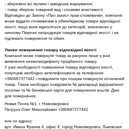
- збережені всі ярлики і заводська маркування;
- товар зберігає товарний вид і споживчі властивості.
Відповідно до Закону «Про захист прав споживачів», компанія
може віддати споживачеві в обмін/відмову товари відповідної
якості, якщо вони відносяться до категорій, зазначених у
чинному Перечні непродукція товарів відповідної якості, і не
підлежать повернення та обмін.
Умови повернення товару відповідної якості
Компанія може повернути товар за рахунок лише у разі
виявлення нехватки/дефекту придбаного товару.
У разі необхідності повернення товару відповідної якості,
покупцеві необхідно зателефонувати за телефоном
+380687377442 і повідомити про пошуки повернути оплачений
товар. Також необхідно повідомити № декларації відправленої
посилки та № банківської карти для повернення коштів. Дані
для повернення:
Новая Почта №1, г. Новояворовск
Петруха Олег Миколайович +380687377442
или по адресу:
вул. Ивана Франка 4, офис 4, город Новояворовск, Львовская