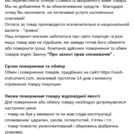
Вы перечисляете точную стоимость выбранного вами товара.
Мы не добавляем % за обналичивание средств - благодаря
этому Вы экономите, не оплачивая услуги наложенных
платежей!
Оплата за товар производится исключительно в национальной
валюте - "гривна".
Наш інтернет-магазин заботиться про своїх покупців і в разі,
якщо товар вам не підойшов, ми завжди готові його обміняти
або повернути гроші. Компанія здійснює повернення та обмін
товарів згідно Закону
"Про захист прав споживачів"
.
Сроки повернення та обміну
Обмін і повернення товарів, придбаних на сайті https://vash-
instrument.com, можливий протягом 14 днів з моменту
отримання товару покупцем.
Умови повернення товару відповідної якості
Для повернення або обміну товару необхідно дотримуватися
наступних умов:
- товар не був у вживанні та не мав слідів експлуатації
споживачем: царапин, сколів, потертостей, п'ятен і т.п.;
- товар повністю укомплектований і збережена фабрична
упаковка;