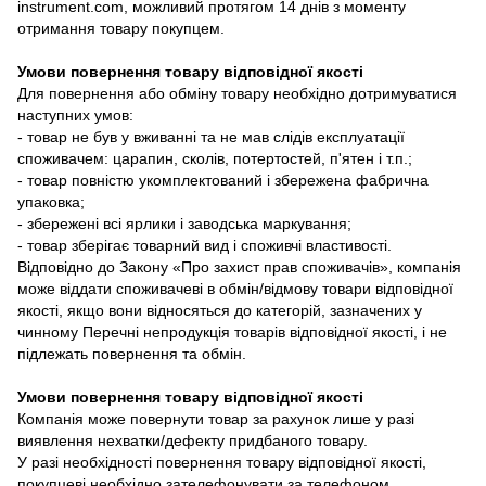
instrument.com, можливий протягом 14 днів з моменту
отримання товару покупцем.
Умови повернення товару відповідної якості
Для повернення або обміну товару необхідно дотримуватися
наступних умов:
- товар не був у вживанні та не мав слідів експлуатації
споживачем: царапин, сколів, потертостей, п'ятен і т.п.;
- товар повністю укомплектований і збережена фабрична
упаковка;
- збережені всі ярлики і заводська маркування;
- товар зберігає товарний вид і споживчі властивості.
Відповідно до Закону «Про захист прав споживачів», компанія
може віддати споживачеві в обмін/відмову товари відповідної
якості, якщо вони відносяться до категорій, зазначених у
чинному Перечні непродукція товарів відповідної якості, і не
підлежать повернення та обмін.
Умови повернення товару відповідної якості
Компанія може повернути товар за рахунок лише у разі
виявлення нехватки/дефекту придбаного товару.
У разі необхідності повернення товару відповідної якості,
покупцеві необхідно зателефонувати за телефоном