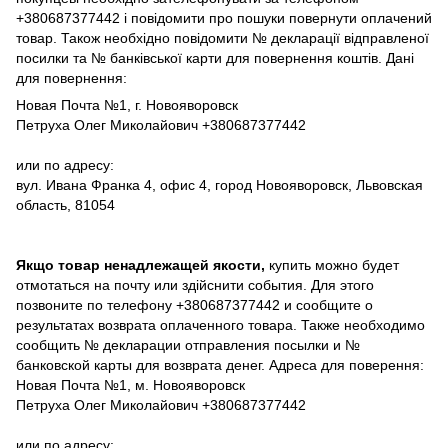
+380687377442 і повідомити про пошуки повернути оплачений
товар. Також необхідно повідомити № декларації відправленої
посилки та № банківської карти для повернення коштів. Дані
для повернення:
Новая Почта №1, г. Новояворовск
Петруха Олег Миколайович +380687377442
или по адресу:
вул. Ивана Франка 4, офис 4, город Новояворовск, Львовская
область, 81054
Якщо товар ненадлежащей якости,
купить можно будет
отмотаться на почту или здійснити события. Для этого
позвоните по телефону +380687377442 и сообщите о
результатах возврата оплаченного товара. Также необходимо
сообщить № декларации отправления посылки и №
банковской карты для возврата денег. Адреса для поверення:
Новая Почта №1, м. Новояворовск
Петруха Олег Миколайович +380687377442
или по адресу: