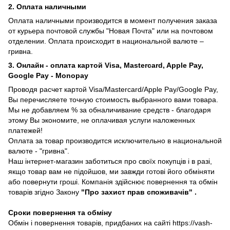
2. Оплата наличными
Оплата наличными производится в момент получения заказа
от курьера почтовой службы "Новая Почта" или на почтовом
отделении. Оплата происходит в национальной валюте –
гривна.
3. Онлайн - оплата картой Visa, Mastercard, Apple Pay,
Google Pay - Monopay
Проводя расчет картой Visa/Mastercard/Apple Pay/Google Pay,
Вы перечисляете точную стоимость выбранного вами товара.
Мы не добавляем % за обналичивание средств - благодаря
этому Вы экономите, не оплачивая услуги наложенных
платежей!
Оплата за товар производится исключительно в национальной
валюте - "гривна".
Наш інтернет-магазин заботиться про своїх покупців і в разі,
якщо товар вам не підойшов, ми завжди готові його обміняти
або повернути гроші. Компанія здійснює повернення та обмін
товарів згідно Закону
"Про захист прав споживачів"
.
Сроки повернення та обміну
Обмін і повернення товарів, придбаних на сайті https://vash-