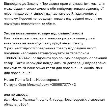
Відповідно до Закону «Про захист прав споживачів», компанія
може віддати споживачеві в обмін/відмову товари відповідної
якості, якщо вони відносяться до категорій, зазначених у
чинному Перечні непродукція товарів відповідної якості, і не
підлежать повернення та обмін.
Умови повернення товару відповідної якості
Компанія може повернути товар за рахунок лише у разі
виявлення нехватки/дефекту придбаного товару.
У разі необхідності повернення товару відповідної якості,
покупцеві необхідно зателефонувати за телефоном
+380687377442 і повідомити про пошуки повернути оплачений
товар. Також необхідно повідомити № декларації відправленої
посилки та № банківської карти для повернення коштів. Дані
для повернення:
Новая Почта №1, г. Новояворовск
Петруха Олег Миколайович +380687377442
или по адресу:
вул. Ивана Франка 4, офис 4, город Новояворовск, Львовская
область, 81054