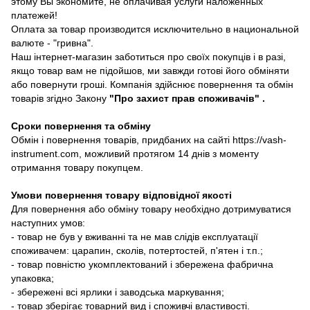
этому Вы экономите, не оплачивая услуги наложенных
платежей!
Оплата за товар производится исключительно в национальной
валюте - "гривна".
Наш інтернет-магазин заботиться про своїх покупців і в разі,
якщо товар вам не підойшов, ми завжди готові його обміняти
або повернути гроші. Компанія здійснює повернення та обмін
товарів згідно Закону
"Про захист прав споживачів"
.
Сроки повернення та обміну
Обмін і повернення товарів, придбаних на сайті https://vash-
instrument.com, можливий протягом 14 днів з моменту
отримання товару покупцем.
Умови повернення товару відповідної якості
Для повернення або обміну товару необхідно дотримуватися
наступних умов:
- товар не був у вживанні та не мав слідів експлуатації
споживачем: царапин, сколів, потертостей, п'ятен і т.п.;
- товар повністю укомплектований і збережена фабрична
упаковка;
- збережені всі ярлики і заводська маркування;
- товар зберігає товарний вид і споживчі властивості.