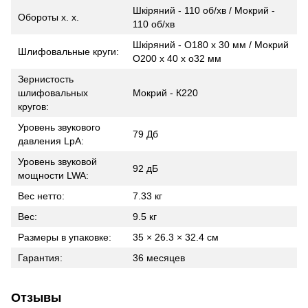
Шкіряний - 110 об/хв / Мокрий -
Обороты х. х.
110 об/хв
Шкіряний - O180 x 30 мм / Мокрий
Шлифовальные круги:
O200 x 40 x o32 мм
Зернистость
шлифовальных
Мокрий - К220
кругов:
Уровень звукового
79 Дб
давления LpA:
Уровень звуковой
92 дБ
мощности LWA:
Вес нетто:
7.33 кг
Вес:
9.5 кг
Размеры в упаковке:
35 × 26.3 × 32.4 см
Гарантия:
36 месяцев
Отзывы