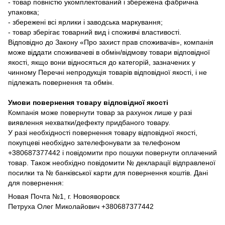
- товар повністю укомплектований і збережена фабрична
упаковка;
- збережені всі ярлики і заводська маркування;
- товар зберігає товарний вид і споживчі властивості.
Відповідно до Закону «Про захист прав споживачів», компанія
може віддати споживачеві в обмін/відмову товари відповідної
якості, якщо вони відносяться до категорій, зазначених у
чинному Перечні непродукція товарів відповідної якості, і не
підлежать повернення та обмін.
Умови повернення товару відповідної якості
Компанія може повернути товар за рахунок лише у разі
виявлення нехватки/дефекту придбаного товару.
У разі необхідності повернення товару відповідної якості,
покупцеві необхідно зателефонувати за телефоном
+380687377442 і повідомити про пошуки повернути оплачений
товар. Також необхідно повідомити № декларації відправленої
посилки та № банківської карти для повернення коштів. Дані
для повернення:
Новая Почта №1, г. Новояворовск
Петруха Олег Миколайович +380687377442