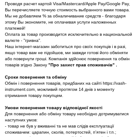
Проводя расчет картой Visa/Mastercard/Apple Pay/Google Pay,
Вы перечисляете точную стоимость выбранного вами товара.
Мы не добавляем % за обналичивание средств - благодаря
этому Вы экономите, не оплачивая услуги наложенных
платежей!
Оплата за товар производится исключительно в национальной
валюте - "гривна".
Наш інтернет-магазин заботиться про своїх покупців і в разі,
якщо товар вам не підойшов, ми завжди готові його обміняти
або повернути гроші. Компанія здійснює повернення та обмін
товарів згідно Закону
"Про захист прав споживачів"
.
Сроки повернення та обміну
Обмін і повернення товарів, придбаних на сайті https://vash-
instrument.com, можливий протягом 14 днів з моменту
отримання товару покупцем.
Умови повернення товару відповідної якості
Для повернення або обміну товару необхідно дотримуватися
наступних умов:
- товар не був у вживанні та не мав слідів експлуатації
споживачем: царапин, сколів, потертостей, п'ятен і т.п.;