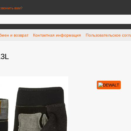
звонить вам?
бмен и возврат
Контактная информация
Пользовательское сог
13L