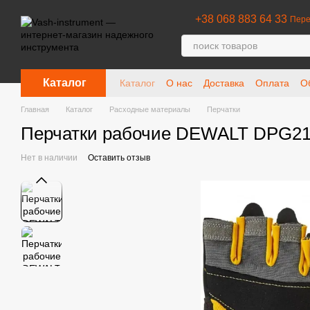
Перейти к основному контенту
+38 068 883 64 33
Пере
Каталог
Каталог
О нас
Доставка
Оплата
О
Отзывы о магазине
Главная
Каталог
Расходные материалы
Перчатки
Перчатки рабочие DEWALT DPG2
Нет в наличии
Оставить отзыв