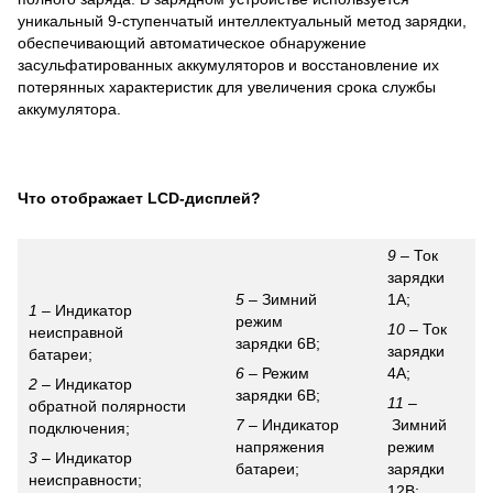
уникальный 9-ступенчатый интеллектуальный метод зарядки,
обеспечивающий автоматическое обнаружение
засульфатированных аккумуляторов и восстановление их
потерянных характеристик для увеличения срока службы
аккумулятора.
Что отображает LCD-дисплей?
9
– Ток
зарядки
5
– Зимний
1А;
1
– Индикатор
режим
10
– Ток
неисправной
зарядки 6В;
зарядки
батареи;
6
– Режим
4А;
2
– Индикатор
зарядки 6В;
11
–
обратной полярности
7
– Индикатор
Зимний
подключения;
напряжения
режим
3
– Индикатор
батареи;
зарядки
неисправности;
12В;