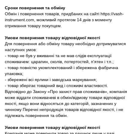
Сроки повернення та обміну
Обмін і повернення товарів, придбаних на сайті https://vash-
instrument.com, можливий протягом 14 днів з моменту
отримання товару покупцем.
Умови повернення товару відповідної якості
Для повернення або обміну товару необхідно дотримуватися
наступних умов:
- товар не був у вживанні та не мав слідів експлуатації
споживачем: царапин, сколів, потертостей, п'ятен і т.п.;
- товар повністю укомплектований і збережена фабрична
упаковка;
- збережені всі ярлики і заводська маркування;
- товар зберігає товарний вид і споживчі властивості.
Відповідно до Закону «Про захист прав споживачів», компанія
може віддати споживачеві в обмін/відмову товари відповідної
якості, якщо вони відносяться до категорій, зазначених у
чинному Перечні непродукція товарів відповідної якості, і не
підлежать повернення та обмін.
Умови повернення товару відповідної якості
Компанія може повернути товар за рахунок лише у разі