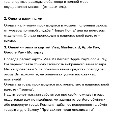
транспортные расходы в оба конца в полной мере
осуществляет магазин (отправитель).
2. Оплата наличными
Оплата наличными производится в момент получения заказа
от курьера почтовой службы "Новая Почта" или на почтовом
отделении. Оплата происходит в национальной валюте –
гривна.
3. Онлайн - оплата картой Visa, Mastercard, Apple Pay,
Google Pay - Monopay
Проводя расчет картой Visa/Mastercard/Apple Pay/Google Pay,
Вы перечисляете точную стоимость выбранного вами товара.
Мы не добавляем % за обналичивание средств - благодаря
этому Вы экономите, не оплачивая услуги наложенных
платежей!
Оплата за товар производится исключительно в национальной
валюте - "гривна".
Наш інтернет-магазин заботиться про своїх покупців і в разі,
якщо товар вам не підойшов, ми завжди готові його обміняти
або повернути гроші. Компанія здійснює повернення та обмін
товарів згідно Закону
"Про захист прав споживачів"
.