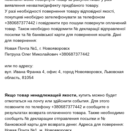
виявлення нехватки/дефекту придбаного товару.
У разі необхідності повернення товару відповідної якості,
покупцеві необхідно зателефонувати за телефоном
+380687377442 і повідомити про пошуки повернути оплачений
товар. Також необхідно повідомити № декларації відправленої
посилки та № банківської карти для повернення коштів. Дані
для повернення:
Новая Почта №1, г. Новояворовск
Петруха Олег Миколайович +380687377442
или по адресу:
вул. Ивана Франка 4, офис 4, город Новояворовск, Львовская
область, 81054
Якщо товар ненадлежащей якости,
купить можно будет
отмотаться на почту или здійснити события. Для этого
позвоните по телефону +380687377442 и сообщите о
результатах возврата оплаченного товара. Также необходимо
сообщить № декларации отправления посылки и №
банковской карты для возврата денег. Адреса для поверення:
Новая Почта №1, м. Новояворовск