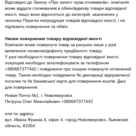
Відповідно до Закону «Про захист прав споживачів», компанія
може віддати споживачеві в обмін/відмову товари відповідної
якості, якщо вони відносяться до категорій, зазначених у
чинному Перечні непродукція товарів відповідної якості, і не
підлежать повернення та обмін.
Умови повернення товару відповідної якості
Компанія може повернути товар за рахунок лише у разі
виявлення нехватки/дефекту придбаного товару.
У разі необхідності повернення товару відповідної якості,
покупцеві необхідно зателефонувати за телефоном
+380687377442 і повідомити про пошуки повернути оплачений
товар. Також необхідно повідомити № декларації відправленої
посилки та № банківської карти для повернення коштів. Дані
для повернення:
Новая Почта №1, г. Новояворовск
Петруха Олег Миколайович +380687377442
или по адресу:
вул. Ивана Франка 4, офис 4, город Новояворовск, Львовская
область, 81054