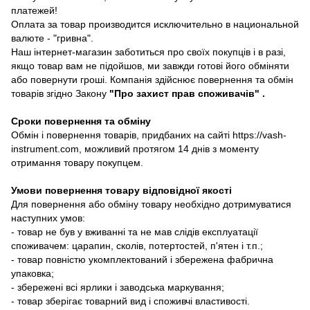
платежей!
Оплата за товар производится исключительно в национальной
валюте - "гривна".
Наш інтернет-магазин заботиться про своїх покупців і в разі,
якщо товар вам не підойшов, ми завжди готові його обміняти
або повернути гроші. Компанія здійснює повернення та обмін
товарів згідно Закону
"Про захист прав споживачів"
.
Сроки повернення та обміну
Обмін і повернення товарів, придбаних на сайті https://vash-
instrument.com, можливий протягом 14 днів з моменту
отримання товару покупцем.
Умови повернення товару відповідної якості
Для повернення або обміну товару необхідно дотримуватися
наступних умов:
- товар не був у вживанні та не мав слідів експлуатації
споживачем: царапин, сколів, потертостей, п'ятен і т.п.;
- товар повністю укомплектований і збережена фабрична
упаковка;
- збережені всі ярлики і заводська маркування;
- товар зберігає товарний вид і споживчі властивості.