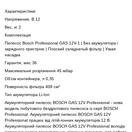
Характеристики
Напряжение, В 12
Вес, кг 2
Комплектація
Пилесос Bosch Professional GAS 12V-1 | Без акумулятора і
зарядного пристрою | Плоский складчатый фільтр | Узкая
насадка
Гарантія, мес 36
Максимальне розрізнення 45 мбар
Об'єм контейнера, л 0,35
Поверхність фільтра 408 см²
Тип акумулятора Li-Ion
Акумуляторний пилесос BOSCH GAS 12V Professional - нова
модель побутового бездротового пилесоса із серії BOSCH
Professional. Акумуляторний пилесос BOSCH GAS 12V
Professional працює від літій-іонних акумуляторів 12 В.
Акумуляторний пилесос BOSCH GAS 12V Professional володіє
потужною силою всмоктування, відмінно підходить для роботи