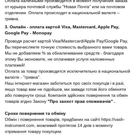
Оплата наличными производится в момент получения заказа
от курьера почтовой службы "Новая Почта" или на почтовом
отделении. Оплата происходит в национальной валюте –
гривна.
3. Онлайн - оплата картой Visa, Mastercard, Apple Pay,
Google Pay - Monopay
Проводя расчет картой Visa/Mastercard/Apple Pay/Google Pay,
Вы перечисляете точную стоимость выбранного вами товара.
Мы не добавляем % за обналичивание средств - благодаря
этому Вы экономите, не оплачивая услуги наложенных
платежей!
Оплата за товар производится исключительно в национальной
валюте - "гривна".
Наш інтернет-магазин заботиться про своїх покупців і в разі,
якщо товар вам не підойшов, ми завжди готові його обміняти
або повернути гроші. Компанія здійснює повернення та обмін
товарів згідно Закону
"Про захист прав споживачів"
.
Сроки повернення та обміну
Обмін і повернення товарів, придбаних на сайті https://vash-
instrument.com, можливий протягом 14 днів з моменту
отримання товару покупцем.