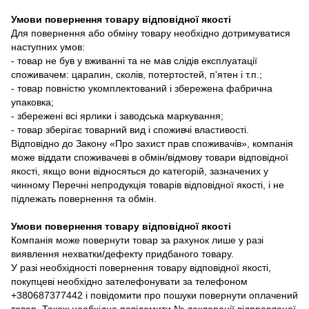
Умови повернення товару відповідної якості
Для повернення або обміну товару необхідно дотримуватися
наступних умов:
- товар не був у вживанні та не мав слідів експлуатації
споживачем: царапин, сколів, потертостей, п'ятен і т.п.;
- товар повністю укомплектований і збережена фабрична
упаковка;
- збережені всі ярлики і заводська маркування;
- товар зберігає товарний вид і споживчі властивості.
Відповідно до Закону «Про захист прав споживачів», компанія
може віддати споживачеві в обмін/відмову товари відповідної
якості, якщо вони відносяться до категорій, зазначених у
чинному Перечні непродукція товарів відповідної якості, і не
підлежать повернення та обмін.
Умови повернення товару відповідної якості
Компанія може повернути товар за рахунок лише у разі
виявлення нехватки/дефекту придбаного товару.
У разі необхідності повернення товару відповідної якості,
покупцеві необхідно зателефонувати за телефоном
+380687377442 і повідомити про пошуки повернути оплачений
товар. Також необхідно повідомити № декларації відправленої