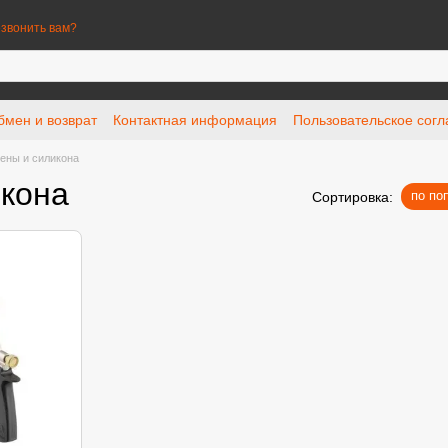
звонить вам?
бмен и возврат
Контактная информация
Пользовательское сог
ены и силикона
икона
по по
Сортировка: