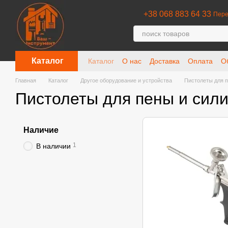
Перейти к основному контенту
+38 068 883 64 33
Пере
Каталог
Каталог
О нас
Доставка
Оплата
О
Отзывы о магазине
Главная
Каталог
Другое оборудование и устройства
Пистолеты для п
Пистолеты для пены и сил
Наличие
1
В наличии