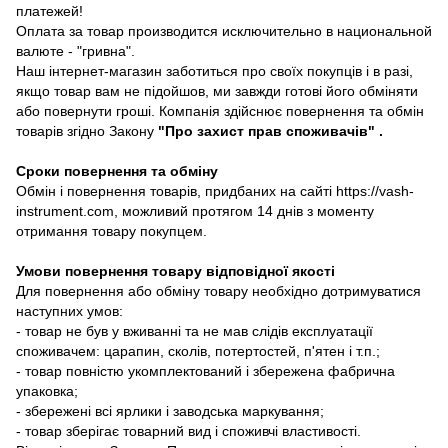
платежей!
Оплата за товар производится исключительно в национальной
валюте - "гривна".
Наш інтернет-магазин заботиться про своїх покупців і в разі,
якщо товар вам не підойшов, ми завжди готові його обміняти
або повернути гроші. Компанія здійснює повернення та обмін
товарів згідно Закону
"Про захист прав споживачів"
.
Сроки повернення та обміну
Обмін і повернення товарів, придбаних на сайті https://vash-
instrument.com, можливий протягом 14 днів з моменту
отримання товару покупцем.
Умови повернення товару відповідної якості
Для повернення або обміну товару необхідно дотримуватися
наступних умов:
- товар не був у вживанні та не мав слідів експлуатації
споживачем: царапин, сколів, потертостей, п'ятен і т.п.;
- товар повністю укомплектований і збережена фабрична
упаковка;
- збережені всі ярлики і заводська маркування;
- товар зберігає товарний вид і споживчі властивості.