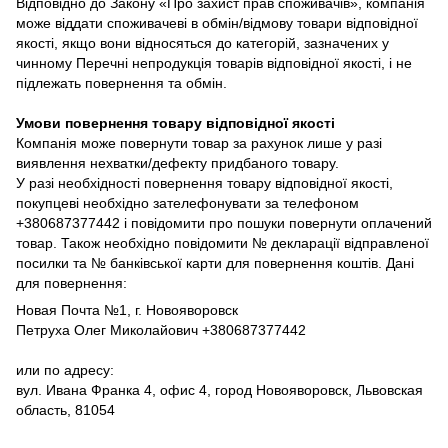
Відповідно до Закону «Про захист прав споживачів», компанія
може віддати споживачеві в обмін/відмову товари відповідної
якості, якщо вони відносяться до категорій, зазначених у
чинному Перечні непродукція товарів відповідної якості, і не
підлежать повернення та обмін.
Умови повернення товару відповідної якості
Компанія може повернути товар за рахунок лише у разі
виявлення нехватки/дефекту придбаного товару.
У разі необхідності повернення товару відповідної якості,
покупцеві необхідно зателефонувати за телефоном
+380687377442 і повідомити про пошуки повернути оплачений
товар. Також необхідно повідомити № декларації відправленої
посилки та № банківської карти для повернення коштів. Дані
для повернення:
Новая Почта №1, г. Новояворовск
Петруха Олег Миколайович +380687377442
или по адресу:
вул. Ивана Франка 4, офис 4, город Новояворовск, Львовская
область, 81054