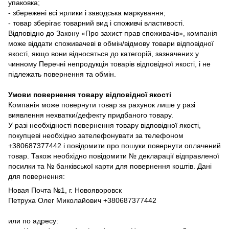
упаковка;
- збережені всі ярлики і заводська маркування;
- товар зберігає товарний вид і споживчі властивості.
Відповідно до Закону «Про захист прав споживачів», компанія
може віддати споживачеві в обмін/відмову товари відповідної
якості, якщо вони відносяться до категорій, зазначених у
чинному Перечні непродукція товарів відповідної якості, і не
підлежать повернення та обмін.
Умови повернення товару відповідної якості
Компанія може повернути товар за рахунок лише у разі
виявлення нехватки/дефекту придбаного товару.
У разі необхідності повернення товару відповідної якості,
покупцеві необхідно зателефонувати за телефоном
+380687377442 і повідомити про пошуки повернути оплачений
товар. Також необхідно повідомити № декларації відправленої
посилки та № банківської карти для повернення коштів. Дані
для повернення:
Новая Почта №1, г. Новояворовск
Петруха Олег Миколайович +380687377442
или по адресу: