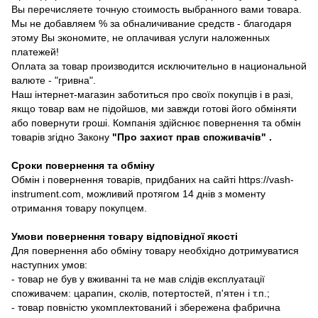
Вы перечисляете точную стоимость выбранного вами товара.
Мы не добавляем % за обналичивание средств - благодаря
этому Вы экономите, не оплачивая услуги наложенных
платежей!
Оплата за товар производится исключительно в национальной
валюте - "гривна".
Наш інтернет-магазин заботиться про своїх покупців і в разі,
якщо товар вам не підойшов, ми завжди готові його обміняти
або повернути гроші. Компанія здійснює повернення та обмін
товарів згідно Закону
"Про захист прав споживачів"
.
Сроки повернення та обміну
Обмін і повернення товарів, придбаних на сайті https://vash-
instrument.com, можливий протягом 14 днів з моменту
отримання товару покупцем.
Умови повернення товару відповідної якості
Для повернення або обміну товару необхідно дотримуватися
наступних умов:
- товар не був у вживанні та не мав слідів експлуатації
споживачем: царапин, сколів, потертостей, п'ятен і т.п.;
- товар повністю укомплектований і збережена фабрична