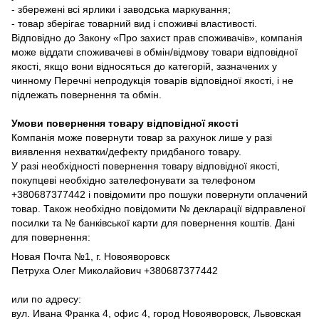
- збережені всі ярлики і заводська маркування;
- товар зберігає товарний вид і споживчі властивості.
Відповідно до Закону «Про захист прав споживачів», компанія
може віддати споживачеві в обмін/відмову товари відповідної
якості, якщо вони відносяться до категорій, зазначених у
чинному Перечні непродукція товарів відповідної якості, і не
підлежать повернення та обмін.
Умови повернення товару відповідної якості
Компанія може повернути товар за рахунок лише у разі
виявлення нехватки/дефекту придбаного товару.
У разі необхідності повернення товару відповідної якості,
покупцеві необхідно зателефонувати за телефоном
+380687377442 і повідомити про пошуки повернути оплачений
товар. Також необхідно повідомити № декларації відправленої
посилки та № банківської карти для повернення коштів. Дані
для повернення:
Новая Почта №1, г. Новояворовск
Петруха Олег Миколайович +380687377442
или по адресу:
вул. Ивана Франка 4, офис 4, город Новояворовск, Львовская