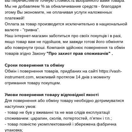
Вы перечисляете точную стоимость выбранного вами товара.
Мы не добавляем % за обналичивание средств - благодаря
этому Вы экономите, не оплачивая услуги наложенных
платежей!
Оплата за товар производится исключительно в национальной
валюте - "гривна".
Наш інтернет-магазин заботиться про своїх покупців і в разі,
якщо товар вам не підойшов, ми завжди готові його обміняти
або повернути гроші. Компанія здійснює повернення та обмін
товарів згідно Закону
"Про захист прав споживачів"
.
Сроки повернення та обміну
Обмін і повернення товарів, придбаних на сайті https://vash-
instrument.com, можливий протягом 14 днів з моменту
отримання товару покупцем.
Умови повернення товару відповідної якості
Для повернення або обміну товару необхідно дотримуватися
наступних умов:
- товар не був у вживанні та не мав слідів експлуатації
споживачем: царапин, сколів, потертостей, п'ятен і т.п.;
- товар повністю укомплектований і збережена фабрична
упаковка;