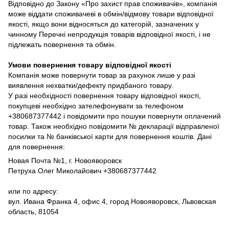
Відповідно до Закону «Про захист прав споживачів», компанія
може віддати споживачеві в обмін/відмову товари відповідної
якості, якщо вони відносяться до категорій, зазначених у
чинному Перечні непродукція товарів відповідної якості, і не
підлежать повернення та обмін.
Умови повернення товару відповідної якості
Компанія може повернути товар за рахунок лише у разі
виявлення нехватки/дефекту придбаного товару.
У разі необхідності повернення товару відповідної якості,
покупцеві необхідно зателефонувати за телефоном
+380687377442 і повідомити про пошуки повернути оплачений
товар. Також необхідно повідомити № декларації відправленої
посилки та № банківської карти для повернення коштів. Дані
для повернення:
Новая Почта №1, г. Новояворовск
Петруха Олег Миколайович +380687377442
или по адресу:
вул. Ивана Франка 4, офис 4, город Новояворовск, Львовская
область, 81054