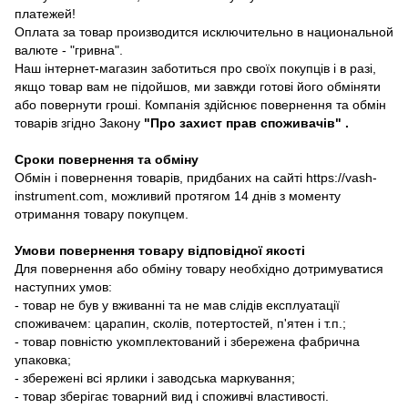
платежей!
Оплата за товар производится исключительно в национальной
валюте - "гривна".
Наш інтернет-магазин заботиться про своїх покупців і в разі,
якщо товар вам не підойшов, ми завжди готові його обміняти
або повернути гроші. Компанія здійснює повернення та обмін
товарів згідно Закону
"Про захист прав споживачів"
.
Сроки повернення та обміну
Обмін і повернення товарів, придбаних на сайті https://vash-
instrument.com, можливий протягом 14 днів з моменту
отримання товару покупцем.
Умови повернення товару відповідної якості
Для повернення або обміну товару необхідно дотримуватися
наступних умов:
- товар не був у вживанні та не мав слідів експлуатації
споживачем: царапин, сколів, потертостей, п'ятен і т.п.;
- товар повністю укомплектований і збережена фабрична
упаковка;
- збережені всі ярлики і заводська маркування;
- товар зберігає товарний вид і споживчі властивості.