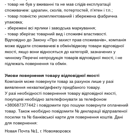
- товар не був у вживанні та не мав слідів експлуатації
споживачем: царапин, сколів, потертостей, п'ятен і т.п.;
- товар повністю укомплектований і збережена фабрична
упаковка;
- збережені всі ярлики і заводська маркування;
- товар зберігає товарний вид і споживчі властивості.
Відповідно до Закону «Про захист прав споживачів», компанія
може віддати споживачеві в обмін/відмову товари відповідної
якості, якщо вони відносяться до категорій, зазначених у
чинному Перечні непродукція товарів відповідної якості, і не
підлежать повернення та обмін.
Умови повернення товару відповідної якості
Компанія може повернути товар за рахунок лише у разі
виявлення нехватки/дефекту придбаного товару.
У разі необхідності повернення товару відповідної якості,
покупцеві необхідно зателефонувати за телефоном
+380687377442 і повідомити про пошуки повернути оплачений
товар. Також необхідно повідомити № декларації відправленої
посилки та № банківської карти для повернення коштів. Дані
для повернення:
Новая Почта №1, г. Новояворовск