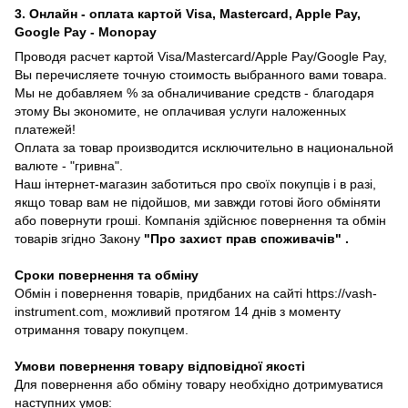
3. Онлайн - оплата картой Visa, Mastercard, Apple Pay,
Google Pay - Monopay
Проводя расчет картой Visa/Mastercard/Apple Pay/Google Pay,
Вы перечисляете точную стоимость выбранного вами товара.
Мы не добавляем % за обналичивание средств - благодаря
этому Вы экономите, не оплачивая услуги наложенных
платежей!
Оплата за товар производится исключительно в национальной
валюте - "гривна".
Наш інтернет-магазин заботиться про своїх покупців і в разі,
якщо товар вам не підойшов, ми завжди готові його обміняти
або повернути гроші. Компанія здійснює повернення та обмін
товарів згідно Закону
"Про захист прав споживачів"
.
Сроки повернення та обміну
Обмін і повернення товарів, придбаних на сайті https://vash-
instrument.com, можливий протягом 14 днів з моменту
отримання товару покупцем.
Умови повернення товару відповідної якості
Для повернення або обміну товару необхідно дотримуватися
наступних умов: