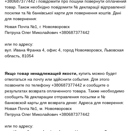
+380687377442 і повідомити про пошуки повернути оплачений
товар. Також необхідно повідомити № декларації відправленої
посилки та № банківської карти для повернення коштів. Дані
для повернення:
Новая Почта №1, г. Новояворовск
Петруха Олег Миколайович +380687377442
или по адресу:
вул. Ивана Франка 4, офис 4, город Новояворовск, Львовская
область, 81054
Якщо товар ненадлежащей якости,
купить можно будет
отмотаться на почту или здійснити события. Для этого
позвоните по телефону +380687377442 и сообщите о
результатах возврата оплаченного товара. Также необходимо
сообщить № декларации отправления посылки и №
банковской карты для возврата денег. Адреса для поверення:
Новая Почта №1, м. Новояворовск
Петруха Олег Миколайович +380687377442
или по адресу: