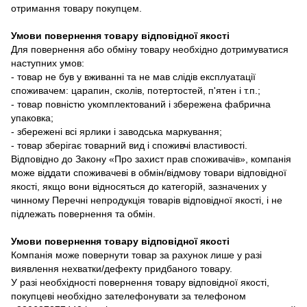
отримання товару покупцем.
Умови повернення товару відповідної якості
Для повернення або обміну товару необхідно дотримуватися
наступних умов:
- товар не був у вживанні та не мав слідів експлуатації
споживачем: царапин, сколів, потертостей, п'ятен і т.п.;
- товар повністю укомплектований і збережена фабрична
упаковка;
- збережені всі ярлики і заводська маркування;
- товар зберігає товарний вид і споживчі властивості.
Відповідно до Закону «Про захист прав споживачів», компанія
може віддати споживачеві в обмін/відмову товари відповідної
якості, якщо вони відносяться до категорій, зазначених у
чинному Перечні непродукція товарів відповідної якості, і не
підлежать повернення та обмін.
Умови повернення товару відповідної якості
Компанія може повернути товар за рахунок лише у разі
виявлення нехватки/дефекту придбаного товару.
У разі необхідності повернення товару відповідної якості,
покупцеві необхідно зателефонувати за телефоном