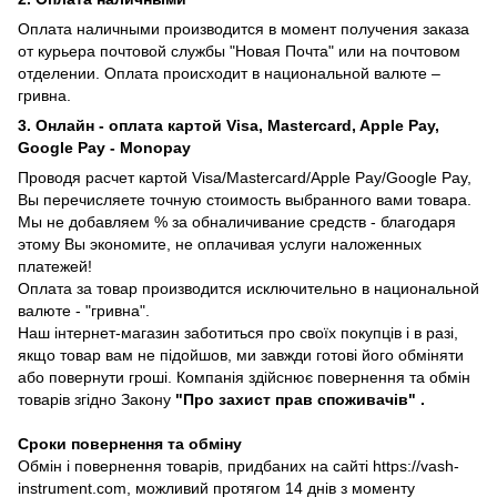
Оплата наличными производится в момент получения заказа
от курьера почтовой службы "Новая Почта" или на почтовом
отделении. Оплата происходит в национальной валюте –
гривна.
3. Онлайн - оплата картой Visa, Mastercard, Apple Pay,
Google Pay - Monopay
Проводя расчет картой Visa/Mastercard/Apple Pay/Google Pay,
Вы перечисляете точную стоимость выбранного вами товара.
Мы не добавляем % за обналичивание средств - благодаря
этому Вы экономите, не оплачивая услуги наложенных
платежей!
Оплата за товар производится исключительно в национальной
валюте - "гривна".
Наш інтернет-магазин заботиться про своїх покупців і в разі,
якщо товар вам не підойшов, ми завжди готові його обміняти
або повернути гроші. Компанія здійснює повернення та обмін
товарів згідно Закону
"Про захист прав споживачів"
.
Сроки повернення та обміну
Обмін і повернення товарів, придбаних на сайті https://vash-
instrument.com, можливий протягом 14 днів з моменту