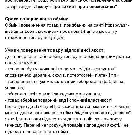
товарів згідно Закону
"Про захист прав споживачів"
.
Сроки повернення та обміну
Обмін і повернення товарів, придбаних на сайті https://vash-
instrument.com, можливий протягом 14 днів з моменту
отримання товару покупцем.
Умови повернення товару відповідної якості
Для повернення або обміну товару необхідно дотримуватися
наступних умов:
- товар не був у вживанні та не мав слідів експлуатації
споживачем: царапин, сколів, потертостей, п'ятен і т.п.;
- товар повністю укомплектований і збережена фабрична
упаковка;
- збережені всі ярлики і заводська маркування;
- товар зберігає товарний вид і споживчі властивості.
Відповідно до Закону «Про захист прав споживачів», компанія
може віддати споживачеві в обмін/відмову товари відповідної
якості, якщо вони відносяться до категорій, зазначених у
чинному Перечні непродукція товарів відповідної якості, і не
підлежать повернення та обмін.