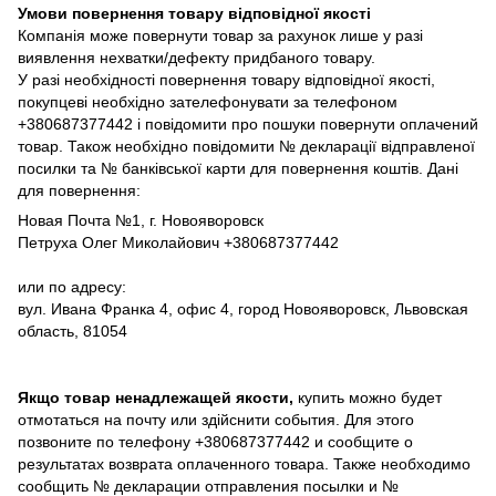
Умови повернення товару відповідної якості
Компанія може повернути товар за рахунок лише у разі
виявлення нехватки/дефекту придбаного товару.
У разі необхідності повернення товару відповідної якості,
покупцеві необхідно зателефонувати за телефоном
+380687377442 і повідомити про пошуки повернути оплачений
товар. Також необхідно повідомити № декларації відправленої
посилки та № банківської карти для повернення коштів. Дані
для повернення:
Новая Почта №1, г. Новояворовск
Петруха Олег Миколайович +380687377442
или по адресу:
вул. Ивана Франка 4, офис 4, город Новояворовск, Львовская
область, 81054
Якщо товар ненадлежащей якости,
купить можно будет
отмотаться на почту или здійснити события. Для этого
позвоните по телефону +380687377442 и сообщите о
результатах возврата оплаченного товара. Также необходимо
сообщить № декларации отправления посылки и №