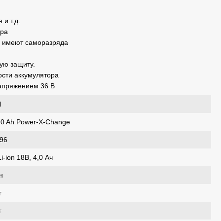
и т.д.
ора
не имеют саморазряда
ую защиту.
ости аккумулятора
напряжением 36 В
l
,0 Ah Power-X-Change
96
Li-ion 18В, 4,0 Ач
н
г
г