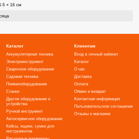
6.5 × 16 см
сяца
Каталог
Клиентам
Аккумуляторная техника
Вход в личный кабинет
Электроинструмент
Каталог
Сварочное оборудование
О нас
Садовая техника
Доставка
Пневмооборудование
Оплата
Станки
Обмен и возврат
Другое оборудование и
Контактная информация
устройства
Пользовательское соглашение
Ручной инструмент
Отзывы о магазине
Автосервисное оборудование
Кейсы, ящики, сумки для
инструментов
Расходные материалы