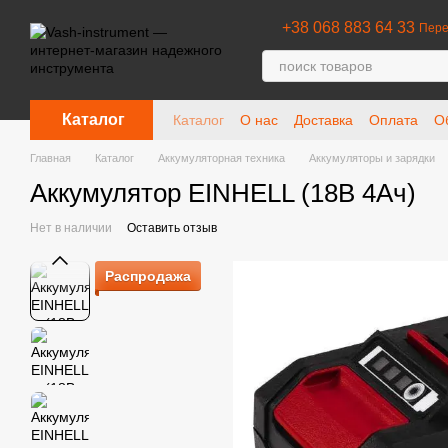
Перейти к основному контенту
+38 068 883 64 33
Пере
Каталог
Каталог
О нас
Доставка
Оплата
О
Отзывы о магазине
Главная
Каталог
Аккумуляторная техника
Аккумуляторы и зарядки
Аккумулятор EINHELL (18В 4Ач)
Нет в наличии
Оставить отзыв
Распродажа