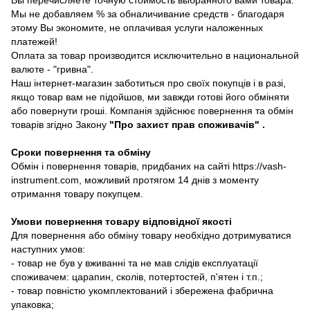
Мы не добавляем % за обналичивание средств - благодаря
этому Вы экономите, не оплачивая услуги наложенных
платежей!
Оплата за товар производится исключительно в национальной
валюте - "гривна".
Наш інтернет-магазин заботиться про своїх покупців і в разі,
якщо товар вам не підойшов, ми завжди готові його обміняти
або повернути гроші. Компанія здійснює повернення та обмін
товарів згідно Закону
"Про захист прав споживачів"
.
Сроки повернення та обміну
Обмін і повернення товарів, придбаних на сайті https://vash-
instrument.com, можливий протягом 14 днів з моменту
отримання товару покупцем.
Умови повернення товару відповідної якості
Для повернення або обміну товару необхідно дотримуватися
наступних умов:
- товар не був у вживанні та не мав слідів експлуатації
споживачем: царапин, сколів, потертостей, п'ятен і т.п.;
- товар повністю укомплектований і збережена фабрична
упаковка;