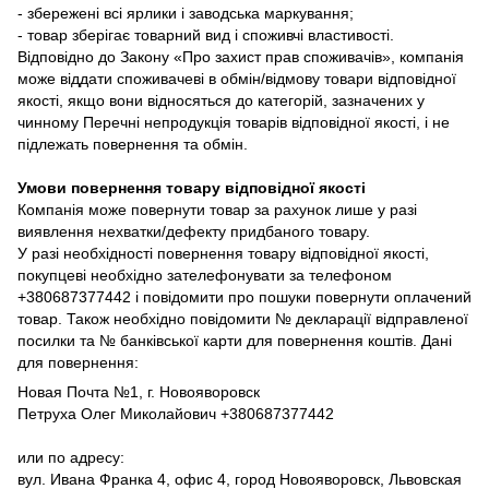
- збережені всі ярлики і заводська маркування;
- товар зберігає товарний вид і споживчі властивості.
Відповідно до Закону «Про захист прав споживачів», компанія
може віддати споживачеві в обмін/відмову товари відповідної
якості, якщо вони відносяться до категорій, зазначених у
чинному Перечні непродукція товарів відповідної якості, і не
підлежать повернення та обмін.
Умови повернення товару відповідної якості
Компанія може повернути товар за рахунок лише у разі
виявлення нехватки/дефекту придбаного товару.
У разі необхідності повернення товару відповідної якості,
покупцеві необхідно зателефонувати за телефоном
+380687377442 і повідомити про пошуки повернути оплачений
товар. Також необхідно повідомити № декларації відправленої
посилки та № банківської карти для повернення коштів. Дані
для повернення:
Новая Почта №1, г. Новояворовск
Петруха Олег Миколайович +380687377442
или по адресу:
вул. Ивана Франка 4, офис 4, город Новояворовск, Львовская