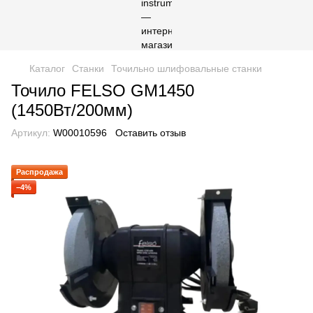
Каталог
Станки
Точильно шлифовальные станки
Точило FELSO GM1450
(1450Вт/200мм)
Артикул:
W00010596
Оставить отзыв
Распродажа
−4%