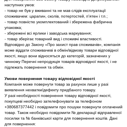
наступних умов:
- товар не був у вживанні та не мав слідів експлуатації
споживачем: царапин, сколів, потертостей, п'ятен і т.п.;
- товар повністю укомплектований і збережена фабрична
упаковка;
- збережені всі ярлики і заводська маркування;
- товар зберігає товарний вид і споживчі властивості.
Відповідно до Закону «Про захист прав споживачів», компанія
може віддати споживачеві в обмін/відмову товари відповідної
якості, якщо вони відносяться до категорій, зазначених у
чинному Перечні непродукція товарів відповідної якості, і не
підлежать повернення та обмін.
Умови повернення товару відповідної якості
Компанія може повернути товар за рахунок лише у разі
виявлення нехватки/дефекту придбаного товару.
У разі необхідності повернення товару відповідної якості,
покупцеві необхідно зателефонувати за телефоном
+380687377442 і повідомити про пошуки повернути оплачений
товар. Також необхідно повідомити № декларації відправленої
посилки та № банківської карти для повернення коштів. Дані
для повернення: