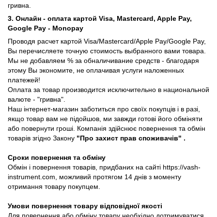
гривна.
3. Онлайн - оплата картой Visa, Mastercard, Apple Pay,
Google Pay - Monopay
Проводя расчет картой Visa/Mastercard/Apple Pay/Google Pay,
Вы перечисляете точную стоимость выбранного вами товара.
Мы не добавляем % за обналичивание средств - благодаря
этому Вы экономите, не оплачивая услуги наложенных
платежей!
Оплата за товар производится исключительно в национальной
валюте - "гривна".
Наш інтернет-магазин заботиться про своїх покупців і в разі,
якщо товар вам не підойшов, ми завжди готові його обміняти
або повернути гроші. Компанія здійснює повернення та обмін
товарів згідно Закону
"Про захист прав споживачів"
.
Сроки повернення та обміну
Обмін і повернення товарів, придбаних на сайті https://vash-
instrument.com, можливий протягом 14 днів з моменту
отримання товару покупцем.
Умови повернення товару відповідної якості
Для повернення або обміну товару необхідно дотримуватися