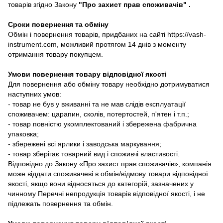
товарів згідно Закону
"Про захист прав споживачів"
.
Сроки повернення та обміну
Обмін і повернення товарів, придбаних на сайті https://vash-
instrument.com, можливий протягом 14 днів з моменту
отримання товару покупцем.
Умови повернення товару відповідної якості
Для повернення або обміну товару необхідно дотримуватися
наступних умов:
- товар не був у вживанні та не мав слідів експлуатації
споживачем: царапин, сколів, потертостей, п'ятен і т.п.;
- товар повністю укомплектований і збережена фабрична
упаковка;
- збережені всі ярлики і заводська маркування;
- товар зберігає товарний вид і споживчі властивості.
Відповідно до Закону «Про захист прав споживачів», компанія
може віддати споживачеві в обмін/відмову товари відповідної
якості, якщо вони відносяться до категорій, зазначених у
чинному Перечні непродукція товарів відповідної якості, і не
підлежать повернення та обмін.