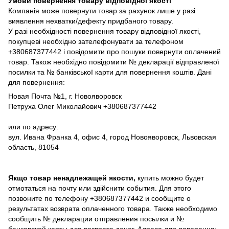
Умови повернення товару відповідної якості
Компанія може повернути товар за рахунок лише у разі
виявлення нехватки/дефекту придбаного товару.
У разі необхідності повернення товару відповідної якості,
покупцеві необхідно зателефонувати за телефоном
+380687377442 і повідомити про пошуки повернути оплачений
товар. Також необхідно повідомити № декларації відправленої
посилки та № банківської карти для повернення коштів. Дані
для повернення:
Новая Почта №1, г. Новояворовск
Петруха Олег Миколайович +380687377442
или по адресу:
вул. Ивана Франка 4, офис 4, город Новояворовск, Львовская
область, 81054
Якщо товар ненадлежащей якости,
купить можно будет
отмотаться на почту или здійснити события. Для этого
позвоните по телефону +380687377442 и сообщите о
результатах возврата оплаченного товара. Также необходимо
сообщить № декларации отправления посылки и №
банковской карты для возврата денег. Адреса для поверення: