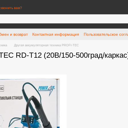
звонить вам?
бмен и возврат
Контактная информация
Пользовательское сог
хника
Другая аккумуляторная техника PROFI-TEC
EC RD-T12 (20В/150-500град/каркас