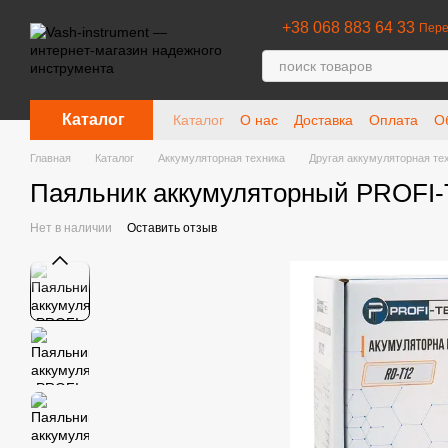
Перейти к основному контенту
+38 068 883 64 33
Пере
Каталог
Каталог
О нас
Доставка
Оплата
О
Отзывы о магазине
Главная
Каталог
Аккумуляторная техника
Другая аккумуляторная те
Паяльник аккумуляторный PROFI-T
Нет в наличии
Оставить отзыв