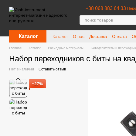
Перейти к основному контенту
+38 068 883 64 33
Пере
Каталог
Каталог
О нас
Доставка
Оплата
О
Отзывы о магазине
Главная
Каталог
Расходные материалы
Битодержатели и переходни
Набор переходников с биты на ква
Нет в наличии
Оставить отзыв
−27%