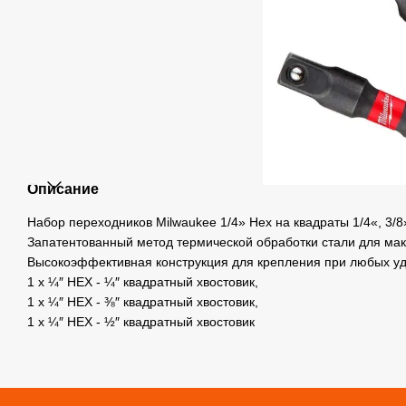
Описание
Набор переходников Milwaukee 1/4» Hex на квадраты 1/4«, 3/8
Запатентованный метод термической обработки стали для мак
Высокоэффективная конструкция для крепления при любых у
1 x ¼″ HEX - ¼″ квадратный хвостовик,
1 х ¼″ HEX - ⅜″ квадратный хвостовик,
1 х ¼″ HEX - ½″ квадратный хвостовик