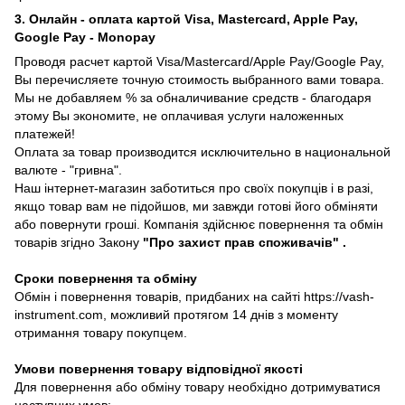
3. Онлайн - оплата картой Visa, Mastercard, Apple Pay,
Google Pay - Monopay
Проводя расчет картой Visa/Mastercard/Apple Pay/Google Pay,
Вы перечисляете точную стоимость выбранного вами товара.
Мы не добавляем % за обналичивание средств - благодаря
этому Вы экономите, не оплачивая услуги наложенных
платежей!
Оплата за товар производится исключительно в национальной
валюте - "гривна".
Наш інтернет-магазин заботиться про своїх покупців і в разі,
якщо товар вам не підойшов, ми завжди готові його обміняти
або повернути гроші. Компанія здійснює повернення та обмін
товарів згідно Закону
"Про захист прав споживачів"
.
Сроки повернення та обміну
Обмін і повернення товарів, придбаних на сайті https://vash-
instrument.com, можливий протягом 14 днів з моменту
отримання товару покупцем.
Умови повернення товару відповідної якості
Для повернення або обміну товару необхідно дотримуватися
наступних умов: