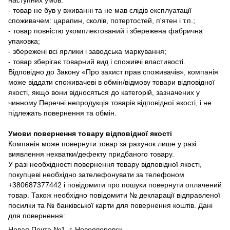
- товар не був у вживанні та не мав слідів експлуатації
споживачем: царапин, сколів, потертостей, п'ятен і т.п.;
- товар повністю укомплектований і збережена фабрична
упаковка;
- збережені всі ярлики і заводська маркування;
- товар зберігає товарний вид і споживчі властивості.
Відповідно до Закону «Про захист прав споживачів», компанія
може віддати споживачеві в обмін/відмову товари відповідної
якості, якщо вони відносяться до категорій, зазначених у
чинному Перечні непродукція товарів відповідної якості, і не
підлежать повернення та обмін.
Умови повернення товару відповідної якості
Компанія може повернути товар за рахунок лише у разі
виявлення нехватки/дефекту придбаного товару.
У разі необхідності повернення товару відповідної якості,
покупцеві необхідно зателефонувати за телефоном
+380687377442 і повідомити про пошуки повернути оплачений
товар. Також необхідно повідомити № декларації відправленої
посилки та № банківської карти для повернення коштів. Дані
для повернення:
Новая Почта №1, г. Новояворовск