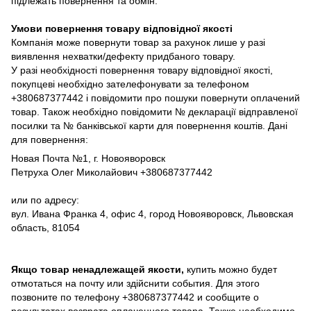
підлежать повернення та обмін.
Умови повернення товару відповідної якості
Компанія може повернути товар за рахунок лише у разі
виявлення нехватки/дефекту придбаного товару.
У разі необхідності повернення товару відповідної якості,
покупцеві необхідно зателефонувати за телефоном
+380687377442 і повідомити про пошуки повернути оплачений
товар. Також необхідно повідомити № декларації відправленої
посилки та № банківської карти для повернення коштів. Дані
для повернення:
Новая Почта №1, г. Новояворовск
Петруха Олег Миколайович +380687377442
или по адресу:
вул. Ивана Франка 4, офис 4, город Новояворовск, Львовская
область, 81054
Якщо товар ненадлежащей якости,
купить можно будет
отмотаться на почту или здійснити события. Для этого
позвоните по телефону +380687377442 и сообщите о
результатах возврата оплаченного товара. Также необходимо