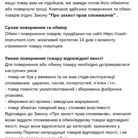
якщо товар вам не підойшов, ми завжди готові його обміняти
або повернути гроші. Компанія здійснює повернення та обмін
товарів згідно Закону
"Про захист прав споживачів"
.
Сроки повернення та обміну
Обмін і повернення товарів, придбаних на сайті https://vash-
instrument.com, можливий протягом 14 днів з моменту
отримання товару покупцем.
Умови повернення товару відповідної якості
Для повернення або обміну товару необхідно дотримуватися
наступних умов:
- товар не був у вживанні та не мав слідів експлуатації
споживачем: царапин, сколів, потертостей, п'ятен і т.п.;
- товар повністю укомплектований і збережена фабрична
упаковка;
- збережені всі ярлики і заводська маркування;
- товар зберігає товарний вид і споживчі властивості.
Відповідно до Закону «Про захист прав споживачів», компанія
може віддати споживачеві в обмін/відмову товари відповідної
якості, якщо вони відносяться до категорій, зазначених у
чинному Перечні непродукція товарів відповідної якості, і не