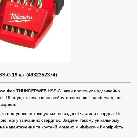
-G 19 шт (4932352374)
ilwaukee THUNDERWEB HSS-G, який пропонує надзвичайно
ся з 19 штук, включає інноваційну технологію Thunderweb, що
свердел.
ка поступово потовщується до задньої частини свердла. Це
ою, ніж у звичайних свердлах. Завдяки такому унікальному
е навантаження та крутний момент, мінімізуючи ймовірність