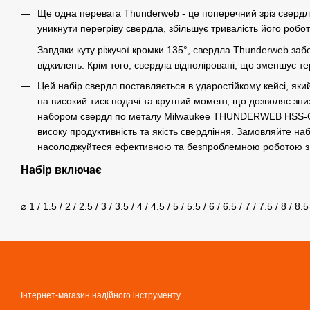
Ще одна перевага Thunderweb - це поперечний зріз свердл
уникнути перегріву свердла, збільшує тривалість його робо
Завдяки куту ріжучої кромки 135°, свердла Thunderweb заб
відхилень. Крім того, свердла відполіровані, що зменшує т
Цей набір свердл поставляється в ударостійкому кейсі, яки
на високий тиск подачі та крутний момент, що дозволяє зни
набором свердл по металу Milwaukee THUNDERWEB HSS-G ви 
високу продуктивність та якість свердління. Замовляйте 
насолоджуйтеся ефективною та безпроблемною роботою з
Набір включає
⌀ 1 / 1.5 / 2 / 2.5 / 3 / 3.5 / 4 / 4.5 / 5 / 5.5 / 6 / 6.5 / 7 / 7.5 / 8 / 8
Інтернет-магазин надійного інструменту