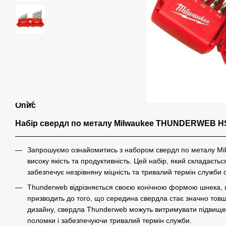
Опис
Набір свердл по металу Milwaukee THUNDERWEB HSS
Запрошуємо ознайомитись з набором свердл по металу M
високу якість та продуктивність. Цей набір, який складаєть
забезпечує незрівняну міцність та тривалий термін служби 
Thunderweb відрізняється своєю конічною формою шнека, я
призводить до того, що середина свердла стає значно товщ
дизайну, свердла Thunderweb можуть витримувати підвищен
поломки і забезпечуючи тривалий термін служби.