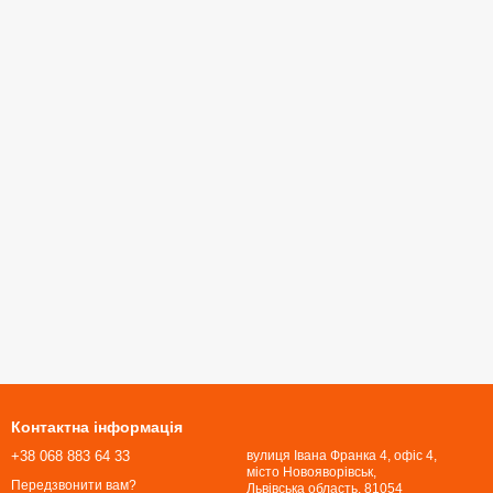
Контактна інформація
+38 068 883 64 33
вулиця Івана Франка 4, офіс 4,
місто Новояворівськ,
Передзвонити вам?
Львівська область, 81054​​​​​​​