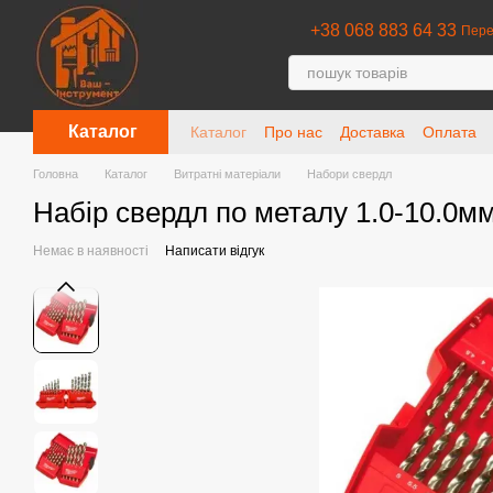
Перейти до основного контенту
+38 068 883 64 33
Пере
Каталог
Каталог
Про нас
Доставка
Оплата
Головна
Каталог
Витратні матеріали
Набори свердл
Набір свердл по металу 1.0-10.0
Немає в наявності
Написати відгук