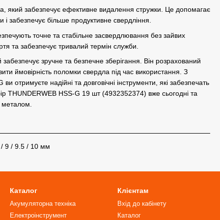
а, який забезпечує ефективне видалення стружки. Це допомагає
ти і забезпечує більше продуктивне свердління.
езпечують точне та стабільне засвердлювання без зайвих
ертя та забезпечує тривалий термін служби.
й забезпечує зручне та безпечне зберігання. Він розрахований
зити ймовірність поломки свердла під час використання. З
отримуєте надійні та довговічні інструменти, які забезпечать
набір THUNDERWEB HSS-G 19 шт (4932352374) вже сьогодні та
 металом.
.5 / 9 / 9.5 / 10 мм
Каталог
Клієнтам
Акумуляторна техніка
Вхід до кабінету
Електроінструмент
Каталог