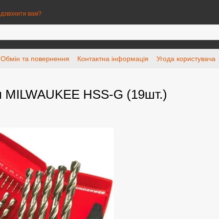
дзвонити вам?
Обмін та повернення
Контактна інформація
Угода користувача
мм MILWAUKEE HSS-G (19шт.)