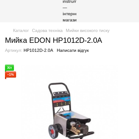
Каталог
Садова техніка
Мийки високого тиску
Мийка EDON HP1012D-2.0A
Артикул:
HP1012D-2.0A
Написати відгук
Хіт
−1%