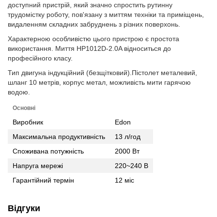
доступний пристрій, який значно спростить рутинну
трудомістку роботу, пов'язану з миттям техніки та приміщень,
видаленням складних забруднень з різних поверхонь.
Характерною особливістю цього пристрою є простота
використання.
Миття HP1012D-2.0A відноситься до
професійного класу.
Тип двигуна індукційний (безщітковий).Пістолет металевий,
шланг 10 метрів, корпус метал, можливість мити гарячою
водою.
Основні
Виробник
Edon
Максимальна продуктивність
13 л/год
Споживана потужність
2000 Вт
Напруга мережі
220~240 В
Гарантійний термін
12 міс
Відгуки