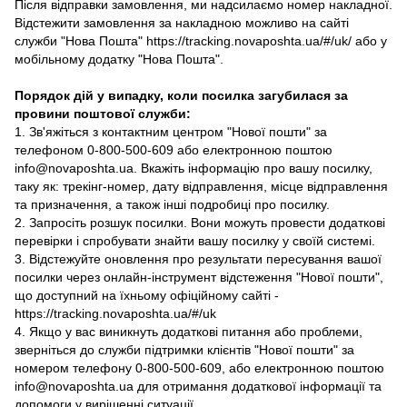
Після відправки замовлення, ми надсилаємо номер накладної.
Відстежити замовлення за накладною можливо на сайті
служби "Нова Пошта" https://tracking.novaposhta.ua/#/uk/ або у
мобільному додатку "Нова Пошта".
Порядок дій у випадку, коли посилка загубилася за
провини поштової служби:
1. Зв'яжіться з контактним центром "Нової пошти" за
телефоном 0-800-500-609 або електронною поштою
info@novaposhta.ua. Вкажіть інформацію про вашу посилку,
таку як: трекінг-номер, дату відправлення, місце відправлення
та призначення, а також інші подробиці про посилку.
2. Запросіть розшук посилки. Вони можуть провести додаткові
перевірки і спробувати знайти вашу посилку у своїй системі.
3. Відстежуйте оновлення про результати пересування вашої
посилки через онлайн-інструмент відстеження "Нової пошти",
що доступний на їхньому офіційному сайті -
https://tracking.novaposhta.ua/#/uk
4. Якщо у вас виникнуть додаткові питання або проблеми,
зверніться до служби підтримки клієнтів "Нової пошти" за
номером телефону 0-800-500-609, або електронною поштою
info@novaposhta.ua для отримання додаткової інформації та
допомоги у вирішенні ситуації.