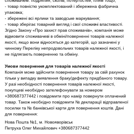
споживачем: подряпин, сколів, потертостей, плям тощо;
- товар повністю укомплектований і збережена фабрична
упаковка;
- збережені всі ярлики та заводське маркування;
- товар зберігає товарний вигляд і свої споживчі властивості.
Згідно Закону «Про захист прав споживачів», компанія може
відмовити споживачеві в обміні/поверненні товарів належної
якості, якщо вони відносяться до категорій, що зазначені у
чинному Переліку непродовольчих товарів належної якості, і
не підлягають поверненню та обміну.
Умови повернення для товарів належної якості
Компанія може здійснити повернення товару за свій рахунок
тільки у випадку виявлення браку/дефекту придбаного товару.
У разі необхідності повернення товарів належної якості,
покупцеві необхідно зателефонувати за номером
+380687377442 і повідомити про намір повернути оплачений
товар. Також необхідно повідомити № декларації відправленої
посилки та № банківської карти для повернення коштів. Дані
для повернення:
Нова Пошта №1, м. Новояворівськ
Петруха Олег Михайлович +380687377442